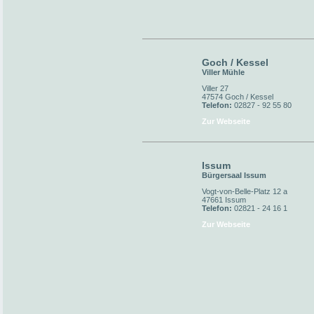
Goch / Kessel
Viller Mühle
Viller 27
47574 Goch / Kessel
Telefon:
02827 - 92 55 80
Zur Webseite
Issum
Bürgersaal Issum
Vogt-von-Belle-Platz 12 a
47661 Issum
Telefon:
02821 - 24 16 1
Zur Webseite