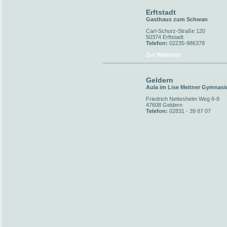
Erftstadt
Gasthaus zum Schwan
Carl-Schurz-Straße 120
50374 Erftstadt
Telefon:
02235-986378
Zur Webseite
Geldern
Aula im Lise Meitner Gymnas
Friedrich Nettesheim Weg 6-8
47608 Geldern
Telefon:
02831 - 39 87 07