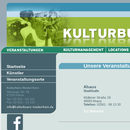
Unsere Veranstalt
Startseite
Künstler
Veranstaltungsorte
Ahaus
Kulturbüro Niederrhein
Stadthalle
Nimweger Str. 58
47533 Kleve
Wüllener Straße 18
Tel.: 02 821 - 24 161
48683 Ahaus
Fax: 02 821 - 13 161
Telefon:
02561 - 96 13 30
Zur Webseite