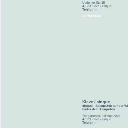
Uedemer Str. 15
47533 Kleve / cinque
Telefon:
-
Zur Webseite
Kleve / cinque
cinque - Spiegelzelt auf der W
hinter dem Tiergarten
Tiergartenstr. / cinque-Allee
47533 Kleve / cinque
Telefon:
-