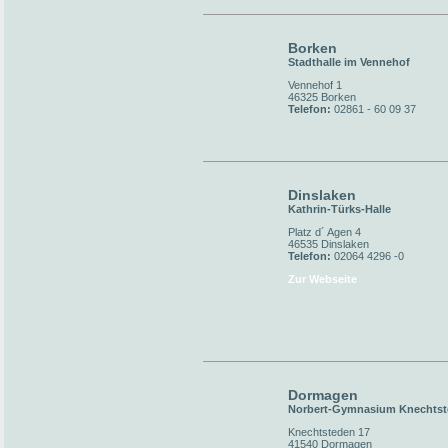
Borken
Stadthalle im Vennehof
Vennehof 1
46325 Borken
Telefon:
02861 - 60 09 37
Dinslaken
Kathrin-Türks-Halle
Platz d´ Agen 4
46535 Dinslaken
Telefon:
02064 4296 -0
Zur Webseite
Dormagen
Norbert-Gymnasium Knechts
Knechtsteden 17
41540 Dormagen