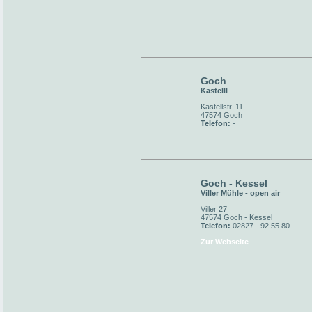
Goch
Kastelll
Kastellstr. 11
47574 Goch
Telefon:
-
Goch - Kessel
Viller Mühle - open air
Viller 27
47574 Goch - Kessel
Telefon:
02827 - 92 55 80
Zur Webseite