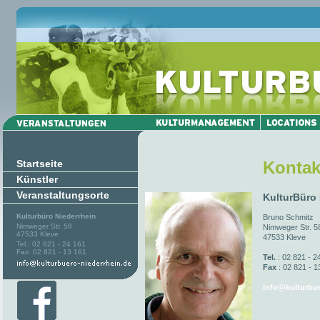
Startseite
Kontak
Künstler
Veranstaltungsorte
KulturBüro
Kulturbüro Niederrhein
Bruno Schmitz
Nimweger Str. 58
Nimweger Str. 5
47533 Kleve
47533 Kleve
Tel.: 02 821 - 24 161
Fax: 02 821 - 13 161
Tel.
: 02 821 - 2
Fax
: 02 821 - 1
info@kulturbue