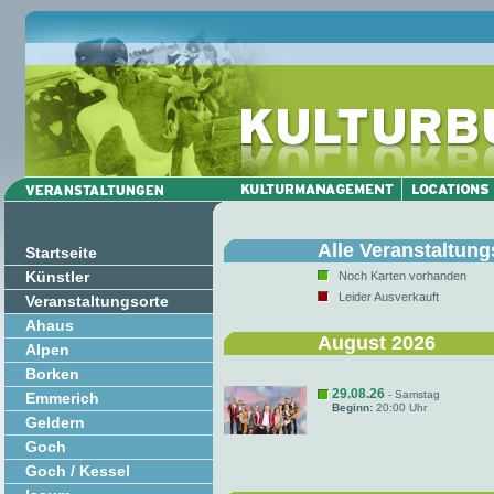
Alle Veranstaltung
Startseite
Künstler
Noch Karten vorhanden
Leider Ausverkauft
Veranstaltungsorte
Ahaus
August 2026
Alpen
Borken
29.08.26
- Samstag
Emmerich
Beginn:
20:00 Uhr
Geldern
Goch
Goch / Kessel