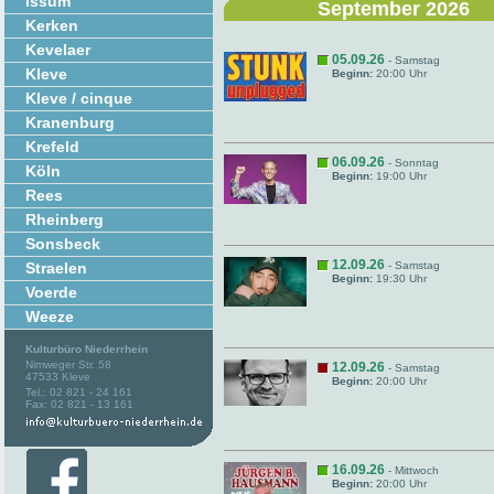
Issum
September 2026
Kerken
Kevelaer
05.09.26
- Samstag
Kleve
Beginn:
20:00 Uhr
Kleve / cinque
Kranenburg
Krefeld
06.09.26
- Sonntag
Köln
Beginn:
19:00 Uhr
Rees
Rheinberg
Sonsbeck
12.09.26
Straelen
- Samstag
Beginn:
19:30 Uhr
Voerde
Weeze
Kulturbüro Niederrhein
Nimweger Str. 58
12.09.26
- Samstag
47533 Kleve
Beginn:
20:00 Uhr
Tel.: 02 821 - 24 161
Fax: 02 821 - 13 161
16.09.26
- Mittwoch
Beginn:
20:00 Uhr