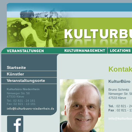
Startseite
Kontak
Künstler
Veranstaltungsorte
KulturBüro
Kulturbüro Niederrhein
Bruno Schmitz
Nimweger Str. 58
Nimweger Str. 5
47533 Kleve
47533 Kleve
Tel.: 02 821 - 24 161
Fax: 02 821 - 13 161
Tel.
: 02 821 - 2
Fax
: 02 821 - 1
info@kulturbue