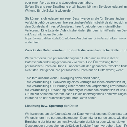
oder einen Vertrag mit uns abgeschlossen haben.
Sofern Sie uns eine Einwilligung erteilt haben, können Sie diese jederzeit mi
Wirkung für die Zukunft widerrufen.
Sie können sich jederzeit mit einer Beschwerde an die für Sie zuständige
Aufsichtsbehörde wenden. Ihre zuständige Aufsichtsbehörde richtet sich 
dem Bundesland Ihres Wohnsitzes, Ihrer Arbeit oder der mutmaßlichen
Verletzung. Eine Liste der Aufsichtsbehörden (für den nichtöffentlichen Ber
mit Anschrift finden Sie unter:
https://www.bfdi.bund.de/DE/Infothek/Anschriften_Links/anschriften_links-
node.html.
Zwecke der Datenverarbeitung durch die verantwortliche Stelle und 
Wir verarbeiten Ihre personenbezogenen Daten nur zu den in dieser
Datenschutzerklärung genannten Zwecken. Eine Übermittlung Ihrer
persönlichen Daten an Dritte zu anderen als den genannten Zwecken finde
nicht statt. Wir geben Ihre persönlichen Daten nur an Dritte weiter, wenn:
- Sie Ihre ausdrückliche Einwilligung dazu erteilt haben,
- die Verarbeitung zur Abwicklung eines Vertrags mit Ihnen erforderlich ist,
- die Verarbeitung zur Erfüllung einer rechtlichen Verpflichtung erforderlich i
die Verarbeitung zur Wahrung berechtigter Interessen erforderlich ist und 
Grund zur Annahme besteht, dass Sie ein überwiegendes schutzwürdiges
Interesse an der Nichtweitergabe Ihrer Daten haben.
Löschung bzw. Sperrung der Daten
Wir halten uns an die Grundsätze der Datenvermeidung und Datensparsam
Wir speichern Ihre personenbezogenen Daten daher nur so lange, wie die
Erreichung der hier genannten Zwecke erforderlich ist oder wie es die vo
Gesetzgeber vorgesehenen vielfältigen Speicherfristen vorsehen. Nach For