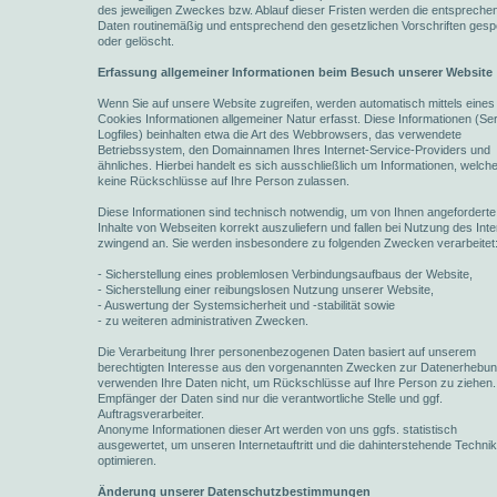
des jeweiligen Zweckes bzw. Ablauf dieser Fristen werden die entspreche
Daten routinemäßig und entsprechend den gesetzlichen Vorschriften gesp
oder gelöscht.
Erfassung allgemeiner Informationen beim Besuch unserer Website
Wenn Sie auf unsere Website zugreifen, werden automatisch mittels eines
Cookies Informationen allgemeiner Natur erfasst. Diese Informationen (Se
Logfiles) beinhalten etwa die Art des Webbrowsers, das verwendete
Betriebssystem, den Domainnamen Ihres Internet-Service-Providers und
ähnliches. Hierbei handelt es sich ausschließlich um Informationen, welch
keine Rückschlüsse auf Ihre Person zulassen.
Diese Informationen sind technisch notwendig, um von Ihnen angeforderte
Inhalte von Webseiten korrekt auszuliefern und fallen bei Nutzung des Inte
zwingend an. Sie werden insbesondere zu folgenden Zwecken verarbeitet
- Sicherstellung eines problemlosen Verbindungsaufbaus der Website,
- Sicherstellung einer reibungslosen Nutzung unserer Website,
- Auswertung der Systemsicherheit und -stabilität sowie
- zu weiteren administrativen Zwecken.
Die Verarbeitung Ihrer personenbezogenen Daten basiert auf unserem
berechtigten Interesse aus den vorgenannten Zwecken zur Datenerhebun
verwenden Ihre Daten nicht, um Rückschlüsse auf Ihre Person zu ziehen.
Empfänger der Daten sind nur die verantwortliche Stelle und ggf.
Auftragsverarbeiter.
Anonyme Informationen dieser Art werden von uns ggfs. statistisch
ausgewertet, um unseren Internetauftritt und die dahinterstehende Techni
optimieren.
Änderung unserer Datenschutzbestimmungen