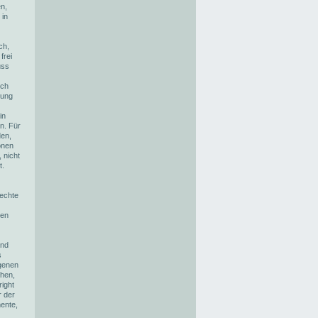
n,
 in
ch,
frei
uss
ich
zung
in
n. Für
den,
onen
 nicht
t.
rechte
zen
und
s
agenen
ehen,
ight
r der
ente,