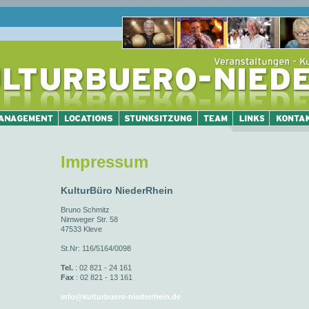
Impressum
KulturBüro NiederRhein
Bruno Schmitz
Nimweger Str. 58
47533 Kleve
St.Nr: 116/5164/0098
Tel.
: 02 821 - 24 161
Fax
: 02 821 - 13 161
info@kulturbuero-niederrhein.de