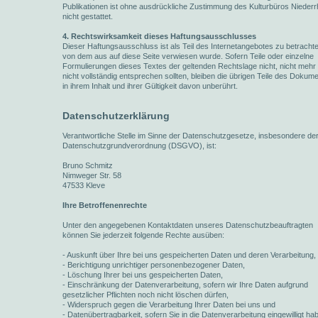
Publikationen ist ohne ausdrückliche Zustimmung des Kulturbüros Niederr
nicht gestattet.
4. Rechtswirksamkeit dieses Haftungsausschlusses
Dieser Haftungsausschluss ist als Teil des Internetangebotes zu betracht
von dem aus auf diese Seite verwiesen wurde. Sofern Teile oder einzelne
Formulierungen dieses Textes der geltenden Rechtslage nicht, nicht mehr
nicht vollständig entsprechen sollten, bleiben die übrigen Teile des Dokum
in ihrem Inhalt und ihrer Gültigkeit davon unberührt.
Datenschutzerklärung
Verantwortliche Stelle im Sinne der Datenschutzgesetze, insbesondere de
Datenschutzgrundverordnung (DSGVO), ist:
Bruno Schmitz
Nimweger Str. 58
47533 Kleve
Ihre Betroffenenrechte
Unter den angegebenen Kontaktdaten unseres Datenschutzbeauftragten
können Sie jederzeit folgende Rechte ausüben:
- Auskunft über Ihre bei uns gespeicherten Daten und deren Verarbeitung,
- Berichtigung unrichtiger personenbezogener Daten,
- Löschung Ihrer bei uns gespeicherten Daten,
- Einschränkung der Datenverarbeitung, sofern wir Ihre Daten aufgrund
gesetzlicher Pflichten noch nicht löschen dürfen,
- Widerspruch gegen die Verarbeitung Ihrer Daten bei uns und
- Datenübertragbarkeit, sofern Sie in die Datenverarbeitung eingewilligt ha