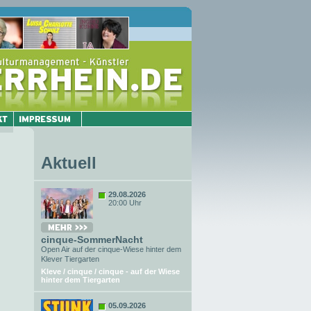
Aktuell
29.08.2026
20:00 Uhr
cinque-SommerNacht
Open Air auf der cinque-Wiese hinter dem
Klever Tiergarten
Kleve / cinque / cinque - auf der Wiese
hinter dem Tiergarten
05.09.2026