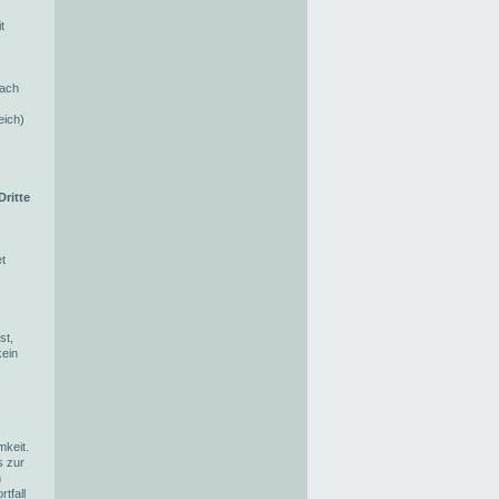
t
nach
eich)
Dritte
t
st,
kein
keit.
s zur
m
tfall