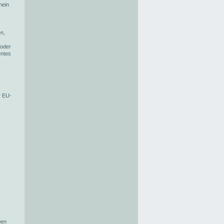
hein
en,
 oder
entes
r EU-
ben