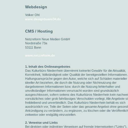
Webdesign
Volker Ohl
www.designbuero34.de
CMS / Hosting
Netzreform Neue Medien GmbH
Nordstraße 73a
53111 Bonn
www.netzreform.de
1. Inhalt des Onlineangebotes
Das Kulturbüro Niederrhein übernimmt keinerlei Gewähr für die Aktualität,
Korrektheit, Vollständigkeit oder Qualität der bereitgestellten Informationen.
Haftungsansprüche gegen den Autor, welche sich auf Schäden materieller
ideeller Art beziehen, die durch die Nutzung oder Nichtnutzung der
dargebotenen Informationen bzw. durch die Nutzung fehlerhafter und
unvollständiger Informationen verursacht wurden sind grundsätzlich
ausgeschlossen, sofern seitens des Kulturbüros Niederrhein kein nachwei
vorsätzliches oder grob fahrlässiges Verschulden vorliegt. Alle Angebote s
freibleibend und unverbindlich. Das Kulturbüro Niederrhein behält es sich
ausdrücklich vor, Teile der Seiten oder das gesamte Angebot ohne gesond
Ankündigung zu verändern, zu ergänzen, zu löschen oder die Veröffentlic
zeitweise oder endgültig einzustellen.
2. Verweise und Links
Bei direkten oder indirekten Verweisen auf fremde Internetseiten ("Links"), 