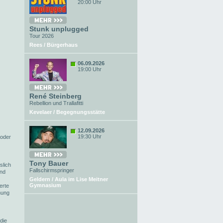
20:00 Uhr
Stunk unplugged
Tour 2026
Rees / Bürgerhaus
06.09.2026
19:00 Uhr
René Steinberg
Rebellion und Trallafitti
Kevelaer / Begegnungsstätte
12.09.2026
19:30 Uhr
 oder
Tony Bauer
slich
Fallschirmspringer
ind
Geldern / Aula im Lise Meitner
Gymnasium
erte
hung
die