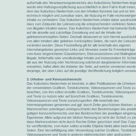
außerhalb des Verantwortungsbereiches des Kulturbüros Niederrhein liege
würde eine Haftungsverpflichtung ausschließlich in dem Fall in Kraft treten,
dem das Kulturbüro Niederrhein von den Inhalten Kenntnis hat und es ihm
technisch möglich und zumutbar wäre, die Nutzung im Falle rechtswidriger
Inhalte zu verhindern. Das Kulturbüro Niederrhein erklärt daher ausdrückli
dass zum Zeitpunkt der Linksetzung die entsprechenden verlinkten Seiten 
von illegalen Inhalten waren. Das Kulturbüro Niederrhein hat keinerlei Einfl
auf die aktuelle und zukünftige Gestaltung und auf die Inhalte der
gelinkten/verknüpften Seiten. Deshalb distanziert er sich hiermit ausdrückl
von allen Inhalten aller gelinkten /verknüpften Seiten, die nach der Linkset
verändert wurden. Diese Feststellung gilt für alle innerhalb des eigenen
Internetangebotes gesetzten Links und Verweise sowie für Fremdeinträge 
vom Autor eingerichteten Gästebüchern, Diskussionsforen und Mailingliste
illegale, fehlerhafte oder unvollständige Inhalte und insbesondere für Schä
die aus der Nutzung oder Nichtnutzung solcherart dargebotener Informati
entstehen, haftet allein der Anbieter der Seite, auf welche verwiesen wurde,
derjenige, der über Links auf die jeweilige Veröffentlichung lediglich verweis
3. Urheber- und Kennzeichenrecht
Das Kulturbüro Niederrhein ist bestrebt, in allen Publikationen die Urheber
der verwendeten Grafiken, Tondokumente, Videosequenzen und Texte zu
beachten, von ihm selbst erstellte Grafiken, Tondokumente, Videosequen
und Texte zu nutzen oder auf lizenzfreie Grafiken, Tondokumente,
Videosequenzen und Texte zurückzugreifen. Alle innerhalb des
Internetangebotes genannten und ggf. durch Dritte geschützten Marken- 
Warenzeichen unterliegen uneingeschränkt den Bestimmungen des jeweil
gültigen Kennzeichenrechts und den Besitzrechten der jeweiligen eingetr
Eigentümer. Allein aufgrund der bloßen Nennung ist nicht der Schluß zu zi
dass Markenzeichen nicht durch Rechte Dritter geschützt sind! Das Copyr
für veröffentlichte, vom Autor selbst erstellte Objekte bleibt allein beim Auto
Seiten. Eine Vervielfältigung oder Verwendung solcher Grafiken, Tondokum
Videosequenzen und Texte in anderen elektronischen oder gedruckten