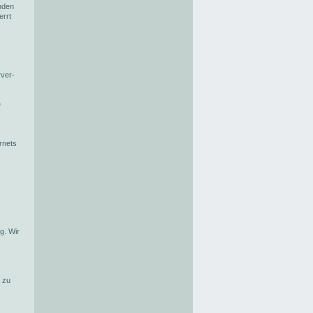
nden
errt
rver-
e
rnets
:
g. Wir
k zu