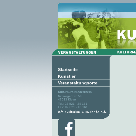
Startseite
Künstler
Veranstaltungsorte
Kulturbüro Niederrhein
Nimweger Str. 58
47533 Kleve
Tel.: 02 821 - 24 161
Fax: 02 821 - 13 161