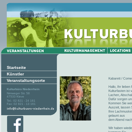
Startseite
Künstler
Kabarett / Comed
Veranstaltungsorte
Hallo, Ihr liebe
Kulturbüro Niederrhein
Kulturfasten ist
Nimweger Str. 58
Lachen, Abschalt
47533 Kleve
Dafür sorgen un
Tel.: 02 821 - 24 161
Kommen Sie weite
Fax: 02 821 - 13 161
Auszeit, lassen 
Ihre Lachmuskel
gelaunt aus
dem Abend nach
Wir haben wieder