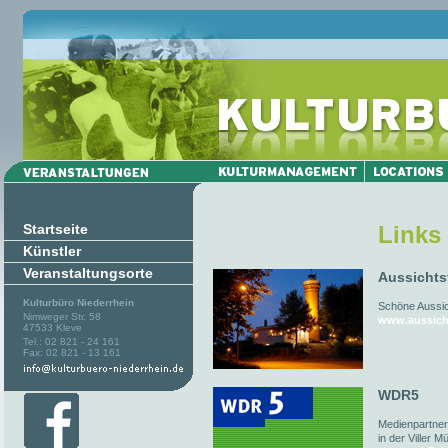
Startseite
Links
Künstler
Veranstaltungsorte
Aussichts
Kulturbüro Niederrhein
Schöne Aussich
Nimweger Str. 58
www.aussich
47533 Kleve
Tel.: 02 821 - 24 161
Fax: 02 821 - 13 161
WDR5
Medienpartner
in der Viller M