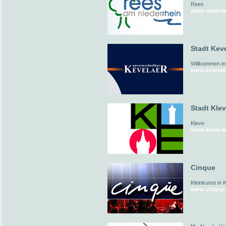
Rees
www.stadtre
Stadt Kev
Willkommen in
www.kevelae
Stadt Kle
Kleve
www.kleve.d
Cinque
Kleinkunst in 
www.cinque-