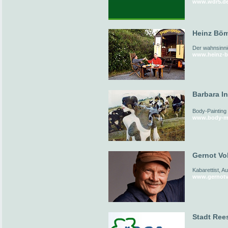
www.wdr5.d
Heinz Böm
Der wahnsinni
www.heinz-b
Barbara I
Body-Painting
www.body-me
Gernot Vol
Kabarettist, A
www.gernotv
Stadt Ree