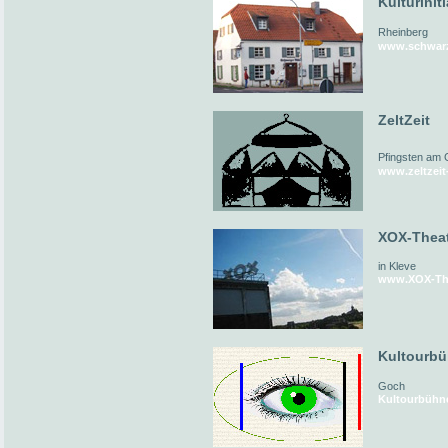
Kulturinit
Rheinberg
www.schwarz
ZeltZeit
Pfingsten am 
www.zeltzeit
XOX-Thea
in Kleve
www.XOX-The
Kultourb
Goch
Kultourbühn