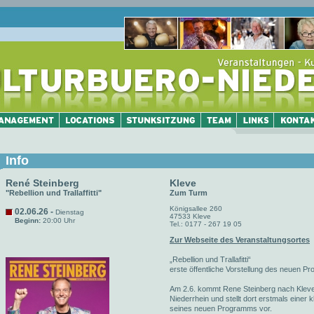
Info
René Steinberg
Kleve
"Rebellion und Trallaffitti"
Zum Turm
Königsallee 260
02.06.26 -
Dienstag
47533 Kleve
Beginn:
20:00 Uhr
Tel.: 0177 - 267 19 05
Zur Webseite des Veranstaltungsortes
„Rebellion und Trallafitti“
erste öffentliche Vorstellung des neuen 
Am 2.6. kommt Rene Steinberg nach Kleve
Niederrhein und stellt dort erstmals einer k
seines neuen Programms vor.