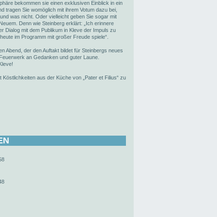
phäre bekommen sie einen exklusiven Einblick in ein
 tragen Sie womöglich mit ihrem Votum dazu bei,
 und was nicht. Oder vielleicht geben Sie sogar mit
euem. Denn wie Steinberg erklärt: „Ich erinnere
er Dialog mit dem Publikum in Kleve der Impuls zu
 heute im Programm mit großer Freude spiele“.
n Abend, der den Auftakt bildet für Steinbergs neues
in Feuerwerk an Gedanken und guter Laune.
Kleve!
t Köstlichkeiten aus der Küche von „Pater et Filius“ zu
EN
58
48