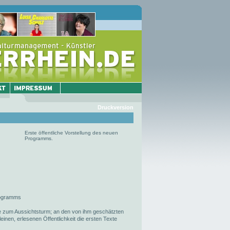
Druckversion
Erste öffentliche Vorstellung des neuen
Programms.
Programms
 zum Aussichtsturm; an den von ihm geschätzten
leinen, erlesenen Öffentlichkeit die ersten Texte