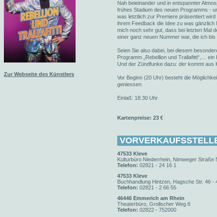
Nah beieinander und in entspannter Atmos
frühes Stadium des neuen Programms - und
was letztlich zur Premiere präsentiert wird
ihrem Feedback die Idee zu was gänzlich N
mich noch sehr gut, dass bei letzten Mal d
einer ganz neuen Nummer war, die ich bis
Seien Sie also dabei, bei diesem besondere
Programm „Rebellion und Trallafitti“,… e
Und der Zündfunke dazu: der kommt aus 
Zur Webseite des Künstlers
Vor Beginn (20 Uhr) besteht die Möglichkei
geniessen.
Einlaß: 18.30 Uhr
Kartenpreise: 23 €
VORVERKAUFSSTELL
47533 Kleve
Kulturbüro Niederrhein, Nimweger Straße 
Telefon:
02821 - 24 16 1
47533 Kleve
Buchhandlung Hintzen, Hagsche Str. 46 - 
Telefon:
02821 - 2 66 55
46446 Emmerich am Rhein
Theaterbüro, Grollscher Weg 6
Telefon:
02822 - 752000