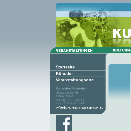
Startseite
Künstler
Veranstaltungsorte
Kulturbüro Niederrhein
Nimweger Str. 58
47533 Kleve
Tel.: 02 821 - 24 161
Fax: 02 821 - 13 161