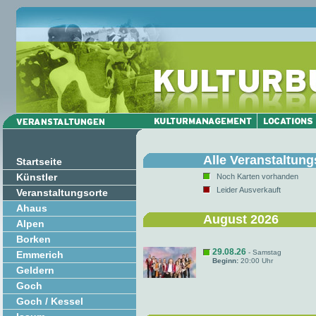
Alle Veranstaltung
Startseite
Künstler
Noch Karten vorhanden
Leider Ausverkauft
Veranstaltungsorte
Ahaus
August 2026
Alpen
Borken
29.08.26
- Samstag
Emmerich
Beginn:
20:00 Uhr
Geldern
Goch
Goch / Kessel