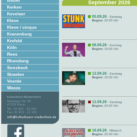
Issum
September 2026
Kerken
Kevelaer
05.09.26
- Samstag
Kleve
Beginn:
20:00 Uhr
Kleve / cinque
Kranenburg
Krefeld
06.09.26
- Sonntag
Köln
Beginn:
19:00 Uhr
Rees
Rheinberg
Sonsbeck
12.09.26
Straelen
- Samstag
Beginn:
19:30 Uhr
Voerde
Weeze
Kulturbüro Niederrhein
Nimweger Str. 58
12.09.26
- Samstag
47533 Kleve
Beginn:
20:00 Uhr
Tel.: 02 821 - 24 161
Fax: 02 821 - 13 161
16.09.26
- Mittwoch
Beginn:
20:00 Uhr