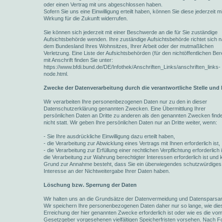
oder einen Vertrag mit uns abgeschlossen haben.
Sofern Sie uns eine Einwilligung erteilt haben, können Sie diese jederzeit mi
Wirkung für die Zukunft widerrufen.
Sie können sich jederzeit mit einer Beschwerde an die für Sie zuständige
Aufsichtsbehörde wenden. Ihre zuständige Aufsichtsbehörde richtet sich 
dem Bundesland Ihres Wohnsitzes, Ihrer Arbeit oder der mutmaßlichen
Verletzung. Eine Liste der Aufsichtsbehörden (für den nichtöffentlichen Ber
mit Anschrift finden Sie unter:
https://www.bfdi.bund.de/DE/Infothek/Anschriften_Links/anschriften_links-
node.html.
Zwecke der Datenverarbeitung durch die verantwortliche Stelle und 
Wir verarbeiten Ihre personenbezogenen Daten nur zu den in dieser
Datenschutzerklärung genannten Zwecken. Eine Übermittlung Ihrer
persönlichen Daten an Dritte zu anderen als den genannten Zwecken finde
nicht statt. Wir geben Ihre persönlichen Daten nur an Dritte weiter, wenn:
- Sie Ihre ausdrückliche Einwilligung dazu erteilt haben,
- die Verarbeitung zur Abwicklung eines Vertrags mit Ihnen erforderlich ist,
- die Verarbeitung zur Erfüllung einer rechtlichen Verpflichtung erforderlich i
die Verarbeitung zur Wahrung berechtigter Interessen erforderlich ist und 
Grund zur Annahme besteht, dass Sie ein überwiegendes schutzwürdiges
Interesse an der Nichtweitergabe Ihrer Daten haben.
Löschung bzw. Sperrung der Daten
Wir halten uns an die Grundsätze der Datenvermeidung und Datensparsam
Wir speichern Ihre personenbezogenen Daten daher nur so lange, wie die
Erreichung der hier genannten Zwecke erforderlich ist oder wie es die vo
Gesetzgeber vorgesehenen vielfältigen Speicherfristen vorsehen. Nach For