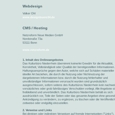
Webdesign
Volker Ohl
www.designbuero34.de
CMS / Hosting
Netzreform Neue Medien GmbH
Nordstraße 73a
53111 Bonn
www.netzreform.de
1. Inhalt des Onlineangebotes
Das Kulturbüro Niederrhein übernimmt keinerlei Gewähr für die Aktualität,
Korrektheit, Vollständigkeit oder Qualität der bereitgestellten Informationen.
Haftungsansprüche gegen den Autor, welche sich auf Schäden materieller
ideeller Art beziehen, die durch die Nutzung oder Nichtnutzung der
dargebotenen Informationen bzw. durch die Nutzung fehlerhafter und
unvollständiger Informationen verursacht wurden sind grundsätzlich
ausgeschlossen, sofern seitens des Kulturbüros Niederrhein kein nachwei
vorsätzliches oder grob fahrlässiges Verschulden vorliegt. Alle Angebote s
freibleibend und unverbindlich. Das Kulturbüro Niederrhein behält es sich
ausdrücklich vor, Teile der Seiten oder das gesamte Angebot ohne gesond
Ankündigung zu verändern, zu ergänzen, zu löschen oder die Veröffentlic
zeitweise oder endgültig einzustellen.
2. Verweise und Links
Bei direkten oder indirekten Verweisen auf fremde Internetseiten ("Links"), 