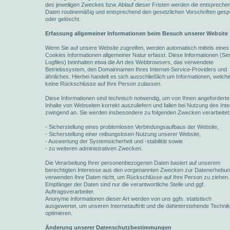
des jeweiligen Zweckes bzw. Ablauf dieser Fristen werden die entspreche
Daten routinemäßig und entsprechend den gesetzlichen Vorschriften gesp
oder gelöscht.
Erfassung allgemeiner Informationen beim Besuch unserer Website
Wenn Sie auf unsere Website zugreifen, werden automatisch mittels eines
Cookies Informationen allgemeiner Natur erfasst. Diese Informationen (Se
Logfiles) beinhalten etwa die Art des Webbrowsers, das verwendete
Betriebssystem, den Domainnamen Ihres Internet-Service-Providers und
ähnliches. Hierbei handelt es sich ausschließlich um Informationen, welch
keine Rückschlüsse auf Ihre Person zulassen.
Diese Informationen sind technisch notwendig, um von Ihnen angeforderte
Inhalte von Webseiten korrekt auszuliefern und fallen bei Nutzung des Inte
zwingend an. Sie werden insbesondere zu folgenden Zwecken verarbeitet
- Sicherstellung eines problemlosen Verbindungsaufbaus der Website,
- Sicherstellung einer reibungslosen Nutzung unserer Website,
- Auswertung der Systemsicherheit und -stabilität sowie
- zu weiteren administrativen Zwecken.
Die Verarbeitung Ihrer personenbezogenen Daten basiert auf unserem
berechtigten Interesse aus den vorgenannten Zwecken zur Datenerhebun
verwenden Ihre Daten nicht, um Rückschlüsse auf Ihre Person zu ziehen.
Empfänger der Daten sind nur die verantwortliche Stelle und ggf.
Auftragsverarbeiter.
Anonyme Informationen dieser Art werden von uns ggfs. statistisch
ausgewertet, um unseren Internetauftritt und die dahinterstehende Techni
optimieren.
Änderung unserer Datenschutzbestimmungen