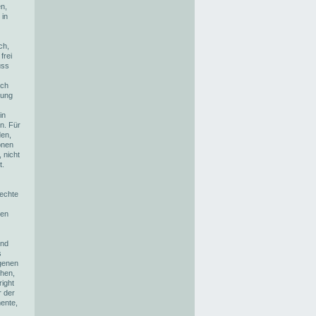
n,
 in
ch,
frei
uss
ich
zung
in
n. Für
den,
onen
 nicht
t.
rechte
zen
und
s
agenen
ehen,
ight
r der
ente,