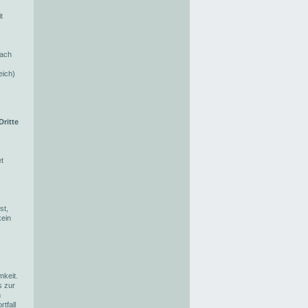
t
nach
eich)
Dritte
t
st,
kein
keit.
s zur
m
tfall