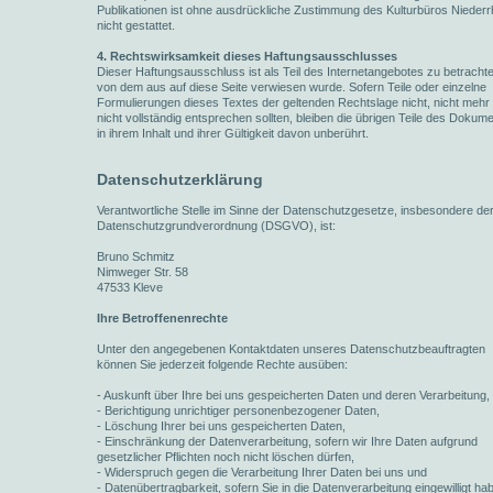
Publikationen ist ohne ausdrückliche Zustimmung des Kulturbüros Niederr
nicht gestattet.
4. Rechtswirksamkeit dieses Haftungsausschlusses
Dieser Haftungsausschluss ist als Teil des Internetangebotes zu betracht
von dem aus auf diese Seite verwiesen wurde. Sofern Teile oder einzelne
Formulierungen dieses Textes der geltenden Rechtslage nicht, nicht mehr
nicht vollständig entsprechen sollten, bleiben die übrigen Teile des Dokum
in ihrem Inhalt und ihrer Gültigkeit davon unberührt.
Datenschutzerklärung
Verantwortliche Stelle im Sinne der Datenschutzgesetze, insbesondere de
Datenschutzgrundverordnung (DSGVO), ist:
Bruno Schmitz
Nimweger Str. 58
47533 Kleve
Ihre Betroffenenrechte
Unter den angegebenen Kontaktdaten unseres Datenschutzbeauftragten
können Sie jederzeit folgende Rechte ausüben:
- Auskunft über Ihre bei uns gespeicherten Daten und deren Verarbeitung,
- Berichtigung unrichtiger personenbezogener Daten,
- Löschung Ihrer bei uns gespeicherten Daten,
- Einschränkung der Datenverarbeitung, sofern wir Ihre Daten aufgrund
gesetzlicher Pflichten noch nicht löschen dürfen,
- Widerspruch gegen die Verarbeitung Ihrer Daten bei uns und
- Datenübertragbarkeit, sofern Sie in die Datenverarbeitung eingewilligt ha