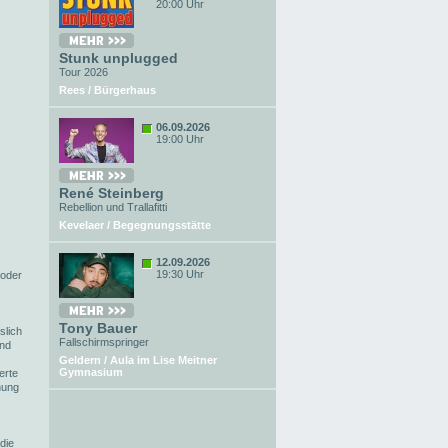
20:00 Uhr
Stunk unplugged
Tour 2026
Rees / Bürgerhaus
06.09.2026
19:00 Uhr
René Steinberg
Rebellion und Trallafitti
Kevelaer / Begegnungsstätte
12.09.2026
19:30 Uhr
 oder
Tony Bauer
slich
Fallschirmspringer
ind
Geldern / Aula im Lise Meitner
Gymnasium
erte
hung
die