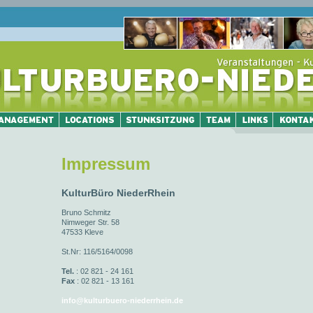
Impressum
KulturBüro NiederRhein
Bruno Schmitz
Nimweger Str. 58
47533 Kleve
St.Nr: 116/5164/0098
Tel.
: 02 821 - 24 161
Fax
: 02 821 - 13 161
info@kulturbuero-niederrhein.de