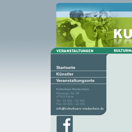
Startseite
Künstler
Veranstaltungsorte
Kulturbüro Niederrhein
Nimweger Str. 58
47533 Kleve
Tel.: 02 821 - 24 161
Fax: 02 821 - 13 161