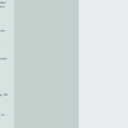
nden
errt
rver-
e
rnets
:
g. Wir
k zu