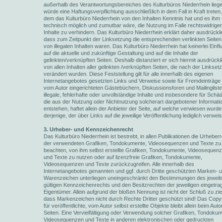
außerhalb des Verantwortungsbereiches des Kulturbüros Niederrhein liege
würde eine Haftungsverpflichtung ausschließlich in dem Fall in Kraft treten,
dem das Kulturbüro Niederrhein von den Inhalten Kenntnis hat und es ihm
technisch möglich und zumutbar wäre, die Nutzung im Falle rechtswidriger
Inhalte zu verhindern. Das Kulturbüro Niederrhein erklärt daher ausdrückli
dass zum Zeitpunkt der Linksetzung die entsprechenden verlinkten Seiten 
von illegalen Inhalten waren. Das Kulturbüro Niederrhein hat keinerlei Einfl
auf die aktuelle und zukünftige Gestaltung und auf die Inhalte der
gelinkten/verknüpften Seiten. Deshalb distanziert er sich hiermit ausdrückl
von allen Inhalten aller gelinkten /verknüpften Seiten, die nach der Linkset
verändert wurden. Diese Feststellung gilt für alle innerhalb des eigenen
Internetangebotes gesetzten Links und Verweise sowie für Fremdeinträge 
vom Autor eingerichteten Gästebüchern, Diskussionsforen und Mailingliste
illegale, fehlerhafte oder unvollständige Inhalte und insbesondere für Schä
die aus der Nutzung oder Nichtnutzung solcherart dargebotener Informati
entstehen, haftet allein der Anbieter der Seite, auf welche verwiesen wurde,
derjenige, der über Links auf die jeweilige Veröffentlichung lediglich verweis
3. Urheber- und Kennzeichenrecht
Das Kulturbüro Niederrhein ist bestrebt, in allen Publikationen die Urheber
der verwendeten Grafiken, Tondokumente, Videosequenzen und Texte zu
beachten, von ihm selbst erstellte Grafiken, Tondokumente, Videosequen
und Texte zu nutzen oder auf lizenzfreie Grafiken, Tondokumente,
Videosequenzen und Texte zurückzugreifen. Alle innerhalb des
Internetangebotes genannten und ggf. durch Dritte geschützten Marken- 
Warenzeichen unterliegen uneingeschränkt den Bestimmungen des jeweil
gültigen Kennzeichenrechts und den Besitzrechten der jeweiligen eingetr
Eigentümer. Allein aufgrund der bloßen Nennung ist nicht der Schluß zu zi
dass Markenzeichen nicht durch Rechte Dritter geschützt sind! Das Copyr
für veröffentlichte, vom Autor selbst erstellte Objekte bleibt allein beim Auto
Seiten. Eine Vervielfältigung oder Verwendung solcher Grafiken, Tondokum
Videosequenzen und Texte in anderen elektronischen oder gedruckten