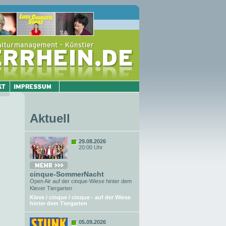
Aktuell
29.08.2026
20:00 Uhr
cinque-SommerNacht
Open Air auf der cinque-Wiese hinter dem
Klever Tiergarten
Kleve / cinque / cinque - auf der Wiese
hinter dem Tiergarten
05.09.2026