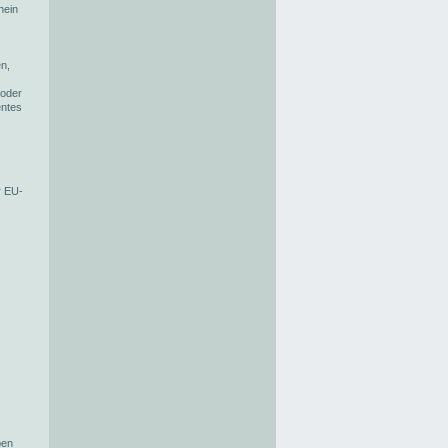
hein
en,
 oder
entes
r EU-
ben