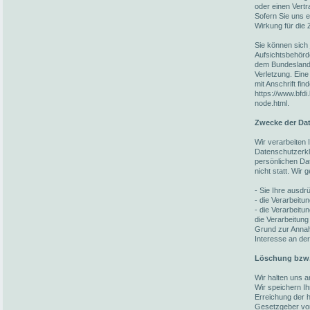
oder einen Vert
Sofern Sie uns ei
Wirkung für die 
Sie können sich 
Aufsichtsbehörd
dem Bundesland 
Verletzung. Eine
mit Anschrift fin
https://www.bfdi
node.html.
Zwecke der Dat
Wir verarbeiten
Datenschutzerkl
persönlichen Da
nicht statt. Wir
- Sie Ihre ausdrü
- die Verarbeitun
- die Verarbeitun
die Verarbeitung
Grund zur Annah
Interesse an der
Löschung bzw.
Wir halten uns 
Wir speichern I
Erreichung der h
Gesetzgeber vorg