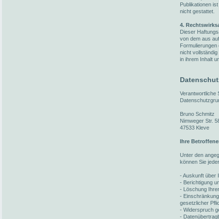
Publikationen i
nicht gestattet.
4. Rechtswirks
Dieser Haftungsa
von dem aus auf 
Formulierungen 
nicht vollständi
in ihrem Inhalt u
Datenschut
Verantwortliche
Datenschutzgru
Bruno Schmitz
Nimweger Str. 5
47533 Kleve
Ihre Betroffen
Unter den ange
können Sie jede
- Auskunft über 
- Berichtigung 
- Löschung Ihre
- Einschränkung
gesetzlicher Pfl
- Widerspruch ge
- Datenübertragb