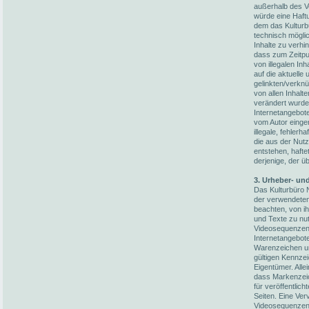
außerhalb des V
würde eine Haftun
dem das Kulturb
technisch möglic
Inhalte zu verhi
dass zum Zeitpun
von illegalen In
auf die aktuelle
gelinkten/verknü
von allen Inhalt
verändert wurden
Internetangebot
vom Autor einger
illegale, fehler
die aus der Nut
entstehen, hafte
derjenige, der üb
3. Urheber- un
Das Kulturbüro N
der verwendete
beachten, von i
und Texte zu nut
Videosequenzen 
Internetangebot
Warenzeichen un
gültigen Kennze
Eigentümer. Alle
dass Markenzeic
für veröffentlich
Seiten. Eine Ver
Videosequenzen 