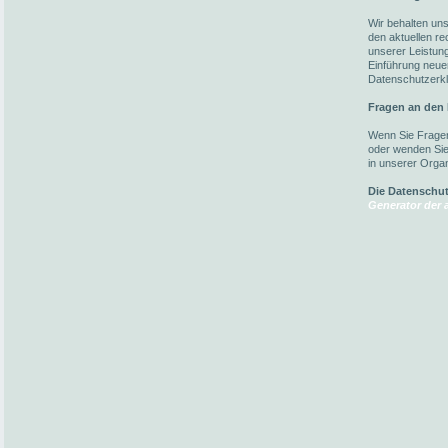
Wir behalten un
den aktuellen r
unserer Leistun
Einführung neuer
Datenschutzerkl
Fragen an den
Wenn Sie Fragen
oder wenden Sie 
in unserer Organ
Die Datenschu
Generator der a