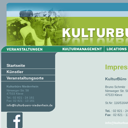
Startseite
Impre
Künstler
Veranstaltungsorte
KulturBüro
Kulturbüro Niederrhein
Bruno Schmitz
Nimweger Str. 58
Nimweger Str. 5
47533 Kleve
47533 Kleve
Tel.: 02 821 - 24 161
Fax: 02 821 - 13 161
St.Nr: 116/5164
Tel.
: 02 821 - 2
Fax
: 02 821 - 1
info@kulturbue