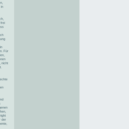
n,
 in
ch,
frei
uss
ich
zung
in
n. Für
den,
onen
 nicht
t.
rechte
zen
und
s
agenen
ehen,
ight
r der
ente,