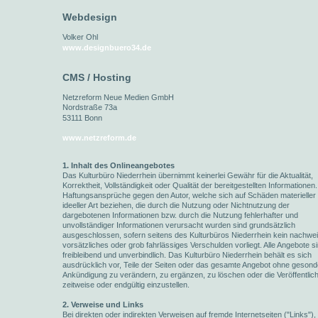
Webdesign
Volker Ohl
www.designbuero34.de
CMS / Hosting
Netzreform Neue Medien GmbH
Nordstraße 73a
53111 Bonn
www.netzreform.de
1. Inhalt des Onlineangebotes
Das Kulturbüro Niederrhein übernimmt keinerlei Gewähr für die Aktualität,
Korrektheit, Vollständigkeit oder Qualität der bereitgestellten Informationen.
Haftungsansprüche gegen den Autor, welche sich auf Schäden materieller
ideeller Art beziehen, die durch die Nutzung oder Nichtnutzung der
dargebotenen Informationen bzw. durch die Nutzung fehlerhafter und
unvollständiger Informationen verursacht wurden sind grundsätzlich
ausgeschlossen, sofern seitens des Kulturbüros Niederrhein kein nachwei
vorsätzliches oder grob fahrlässiges Verschulden vorliegt. Alle Angebote s
freibleibend und unverbindlich. Das Kulturbüro Niederrhein behält es sich
ausdrücklich vor, Teile der Seiten oder das gesamte Angebot ohne gesond
Ankündigung zu verändern, zu ergänzen, zu löschen oder die Veröffentlic
zeitweise oder endgültig einzustellen.
2. Verweise und Links
Bei direkten oder indirekten Verweisen auf fremde Internetseiten ("Links"), 