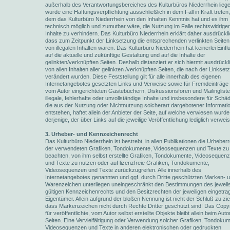
außerhalb des Verantwortungsbereiches des Kulturbüros Niederrhein liege
würde eine Haftungsverpflichtung ausschließlich in dem Fall in Kraft treten,
dem das Kulturbüro Niederrhein von den Inhalten Kenntnis hat und es ihm
technisch möglich und zumutbar wäre, die Nutzung im Falle rechtswidriger
Inhalte zu verhindern. Das Kulturbüro Niederrhein erklärt daher ausdrückli
dass zum Zeitpunkt der Linksetzung die entsprechenden verlinkten Seiten 
von illegalen Inhalten waren. Das Kulturbüro Niederrhein hat keinerlei Einfl
auf die aktuelle und zukünftige Gestaltung und auf die Inhalte der
gelinkten/verknüpften Seiten. Deshalb distanziert er sich hiermit ausdrückl
von allen Inhalten aller gelinkten /verknüpften Seiten, die nach der Linkset
verändert wurden. Diese Feststellung gilt für alle innerhalb des eigenen
Internetangebotes gesetzten Links und Verweise sowie für Fremdeinträge 
vom Autor eingerichteten Gästebüchern, Diskussionsforen und Mailingliste
illegale, fehlerhafte oder unvollständige Inhalte und insbesondere für Schä
die aus der Nutzung oder Nichtnutzung solcherart dargebotener Informati
entstehen, haftet allein der Anbieter der Seite, auf welche verwiesen wurde,
derjenige, der über Links auf die jeweilige Veröffentlichung lediglich verweis
3. Urheber- und Kennzeichenrecht
Das Kulturbüro Niederrhein ist bestrebt, in allen Publikationen die Urheber
der verwendeten Grafiken, Tondokumente, Videosequenzen und Texte zu
beachten, von ihm selbst erstellte Grafiken, Tondokumente, Videosequen
und Texte zu nutzen oder auf lizenzfreie Grafiken, Tondokumente,
Videosequenzen und Texte zurückzugreifen. Alle innerhalb des
Internetangebotes genannten und ggf. durch Dritte geschützten Marken- 
Warenzeichen unterliegen uneingeschränkt den Bestimmungen des jeweil
gültigen Kennzeichenrechts und den Besitzrechten der jeweiligen eingetr
Eigentümer. Allein aufgrund der bloßen Nennung ist nicht der Schluß zu zi
dass Markenzeichen nicht durch Rechte Dritter geschützt sind! Das Copyr
für veröffentlichte, vom Autor selbst erstellte Objekte bleibt allein beim Auto
Seiten. Eine Vervielfältigung oder Verwendung solcher Grafiken, Tondokum
Videosequenzen und Texte in anderen elektronischen oder gedruckten