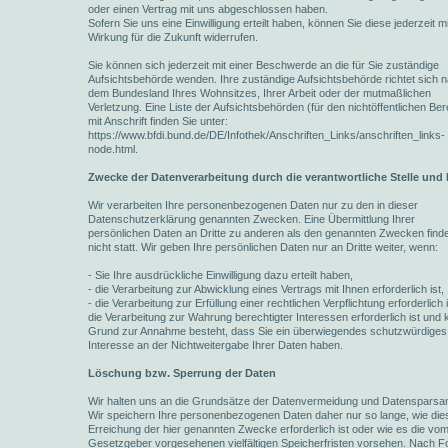
oder einen Vertrag mit uns abgeschlossen haben.
Sofern Sie uns eine Einwilligung erteilt haben, können Sie diese jederzeit mi
Wirkung für die Zukunft widerrufen.
Sie können sich jederzeit mit einer Beschwerde an die für Sie zuständige
Aufsichtsbehörde wenden. Ihre zuständige Aufsichtsbehörde richtet sich 
dem Bundesland Ihres Wohnsitzes, Ihrer Arbeit oder der mutmaßlichen
Verletzung. Eine Liste der Aufsichtsbehörden (für den nichtöffentlichen Ber
mit Anschrift finden Sie unter:
https://www.bfdi.bund.de/DE/Infothek/Anschriften_Links/anschriften_links-
node.html.
Zwecke der Datenverarbeitung durch die verantwortliche Stelle und 
Wir verarbeiten Ihre personenbezogenen Daten nur zu den in dieser
Datenschutzerklärung genannten Zwecken. Eine Übermittlung Ihrer
persönlichen Daten an Dritte zu anderen als den genannten Zwecken finde
nicht statt. Wir geben Ihre persönlichen Daten nur an Dritte weiter, wenn:
- Sie Ihre ausdrückliche Einwilligung dazu erteilt haben,
- die Verarbeitung zur Abwicklung eines Vertrags mit Ihnen erforderlich ist,
- die Verarbeitung zur Erfüllung einer rechtlichen Verpflichtung erforderlich i
die Verarbeitung zur Wahrung berechtigter Interessen erforderlich ist und 
Grund zur Annahme besteht, dass Sie ein überwiegendes schutzwürdiges
Interesse an der Nichtweitergabe Ihrer Daten haben.
Löschung bzw. Sperrung der Daten
Wir halten uns an die Grundsätze der Datenvermeidung und Datensparsam
Wir speichern Ihre personenbezogenen Daten daher nur so lange, wie die
Erreichung der hier genannten Zwecke erforderlich ist oder wie es die vo
Gesetzgeber vorgesehenen vielfältigen Speicherfristen vorsehen. Nach For