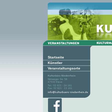
Startseite
Künstler
Veranstaltungsorte
Kulturbüro Niederrhein
Nimweger Str. 58
47533 Kleve
Tel.: 02 821 - 24 161
Fax: 02 821 - 13 161