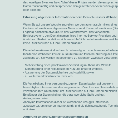
des jeweiligen Zweckes bzw. Ablauf dieser Fristen werden die entspreche
Daten routinemäßig und entsprechend den gesetzlichen Vorschriften gesp
oder gelöscht.
Erfassung allgemeiner Informationen beim Besuch unserer Website
Wenn Sie auf unsere Website zugreifen, werden automatisch mittels eines
Cookies Informationen allgemeiner Natur erfasst. Diese Informationen (Se
Logfiles) beinhalten etwa die Art des Webbrowsers, das verwendete
Betriebssystem, den Domainnamen Ihres Internet-Service-Providers und
ähnliches. Hierbei handelt es sich ausschließlich um Informationen, welch
keine Rückschlüsse auf Ihre Person zulassen.
Diese Informationen sind technisch notwendig, um von Ihnen angeforderte
Inhalte von Webseiten korrekt auszuliefern und fallen bei Nutzung des Inte
zwingend an. Sie werden insbesondere zu folgenden Zwecken verarbeitet
- Sicherstellung eines problemlosen Verbindungsaufbaus der Website,
- Sicherstellung einer reibungslosen Nutzung unserer Website,
- Auswertung der Systemsicherheit und -stabilität sowie
- zu weiteren administrativen Zwecken.
Die Verarbeitung Ihrer personenbezogenen Daten basiert auf unserem
berechtigten Interesse aus den vorgenannten Zwecken zur Datenerhebun
verwenden Ihre Daten nicht, um Rückschlüsse auf Ihre Person zu ziehen.
Empfänger der Daten sind nur die verantwortliche Stelle und ggf.
Auftragsverarbeiter.
Anonyme Informationen dieser Art werden von uns ggfs. statistisch
ausgewertet, um unseren Internetauftritt und die dahinterstehende Techni
optimieren.
Änderung unserer Datenschutzbestimmungen