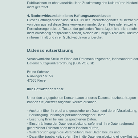
Publikationen ist ohne ausdrückliche Zustimmung des Kulturbüros Niederr
nicht gestattet.
4. Rechtswirksamkeit dieses Haftungsausschlusses
Dieser Haftungsausschluss ist als Teil des Internetangebotes zu betracht
von dem aus auf diese Seite verwiesen wurde. Sofern Teile oder einzelne
Formulierungen dieses Textes der geltenden Rechtslage nicht, nicht mehr
nicht vollständig entsprechen sollten, bleiben die übrigen Teile des Dokum
in ihrem Inhalt und ihrer Gültigkeit davon unberührt.
Datenschutzerklärung
Verantwortliche Stelle im Sinne der Datenschutzgesetze, insbesondere de
Datenschutzgrundverordnung (DSGVO), ist:
Bruno Schmitz
Nimweger Str. 58
47533 Kleve
Ihre Betroffenenrechte
Unter den angegebenen Kontaktdaten unseres Datenschutzbeauftragten
können Sie jederzeit folgende Rechte ausüben:
- Auskunft über Ihre bei uns gespeicherten Daten und deren Verarbeitung,
- Berichtigung unrichtiger personenbezogener Daten,
- Löschung Ihrer bei uns gespeicherten Daten,
- Einschränkung der Datenverarbeitung, sofern wir Ihre Daten aufgrund
gesetzlicher Pflichten noch nicht löschen dürfen,
- Widerspruch gegen die Verarbeitung Ihrer Daten bei uns und
- Datenübertragbarkeit, sofern Sie in die Datenverarbeitung eingewilligt ha