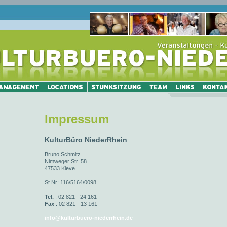
Impressum
KulturBüro NiederRhein
Bruno Schmitz
Nimweger Str. 58
47533 Kleve
St.Nr: 116/5164/0098
Tel.
: 02 821 - 24 161
Fax
: 02 821 - 13 161
info@kulturbuero-niederrhein.de