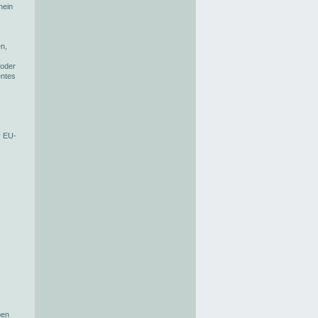
hein
en,
 oder
entes
r EU-
ben