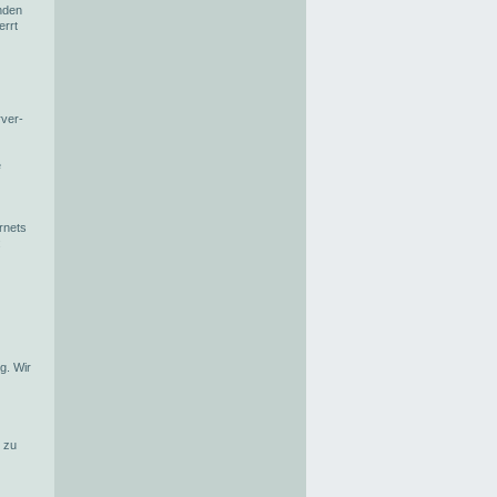
nden
errt
rver-
e
rnets
:
g. Wir
k zu