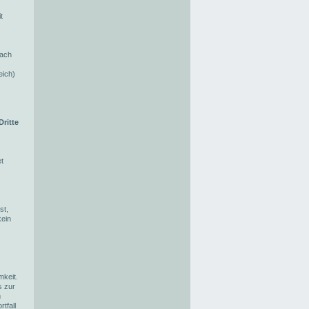
t
nach
eich)
Dritte
t
st,
kein
keit.
s zur
m
tfall