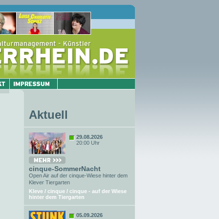
Aktuell
29.08.2026
20:00 Uhr
cinque-SommerNacht
Open Air auf der cinque-Wiese hinter dem
Klever Tiergarten
Kleve / cinque / cinque - auf der Wiese
hinter dem Tiergarten
05.09.2026