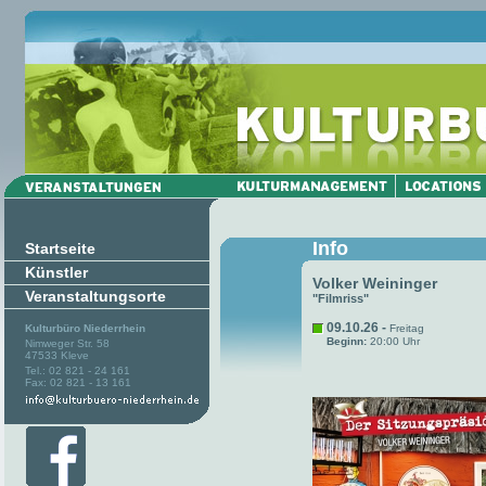
Info
Startseite
Künstler
Volker Weininger
Veranstaltungsorte
"Filmriss"
09.10.26 -
Kulturbüro Niederrhein
Freitag
Beginn:
20:00 Uhr
Nimweger Str. 58
47533 Kleve
Tel.: 02 821 - 24 161
Fax: 02 821 - 13 161