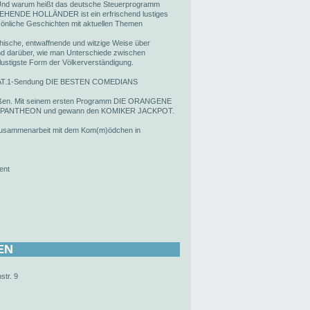
 Und warum heißt das deutsche Steuerprogramm
FLIEHENDE HOLLÄNDER ist ein erfrischend lustiges
önliche Geschichten mit aktuellen Themen
hische, entwaffnende und witzige Weise über
Und darüber, wie man Unterschiede zwischen
ustigste Form der Völkerverständigung.
r SAT.1-Sendung DIE BESTEN COMEDIANS
heißen. Mit seinem ersten Programm DIE ORANGENE
RIX PANTHEON und gewann den KOMIKER JACKPOT.
sammenarbeit mit dem Kom(m)ödchen in
ent
EN
str. 9