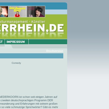
Druckversion
Comedy
 NEDERKOORN ist schon seit einigen Jahren auf
em zweiten deutschsprachigen Programm DER
rwunderung und Erfahrungen mit seinem großen
so viele schmutzige Sprichwörter? Gibt es mehr