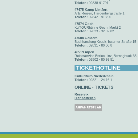
Telefon:
02838-91791
47475 Kamp Lintfort
Artz Reisen, Hardenbergstraße 1
Telefon:
02842 - 913 90
47574 Goch
KulTOURbühne Goch, Markt 2
Telefon:
02823 - 32 02 02
47608 Geldern
Buchhandlung Keuck, Issumer Straße 15
Telefon:
02831 - 80 00 8
46519 Alpen
Reiseservice Enrico Linz, Bernsghuck 35
Telefon:
02802 - 80 99 51
TICKETHOTLINE
KulturBüro NiederRhein
Telefon:
02821 - 24 16 1
ONLINE - TICKETS
Reservix
Hier bestellen