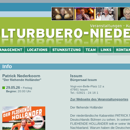
Info
Patrick Nederkoorn
Issum
"Der fliehende Holländer"
Bürgersaal Issum
Vogt-von-Belle-Platz 12 a
29.05.26 -
Freitag
47661 Issum
Beginn:
20:00 Uhr
Tel.: 02821 - 24 16 1
Zur Webseite des Veranstaltungsortes
Der fliehende Holländer
Der niederländische Kabarettist PATRICK
Deutschlands Bühnen zu sehen. In sein
FLIEHENDE HOLLÄNDER teilt er seine Ve
Nachbarland. Warum haben die Deutschen 