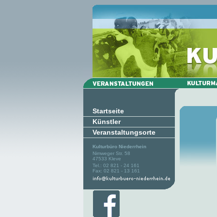
Startseite
Künstler
Veranstaltungsorte
Kulturbüro Niederrhein
Nimweger Str. 58
47533 Kleve
Tel.: 02 821 - 24 161
Fax: 02 821 - 13 161