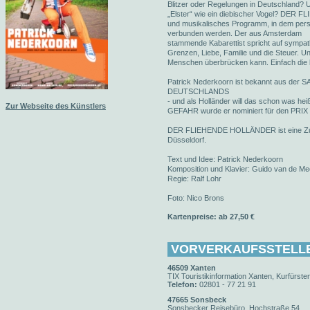
Blitzer oder Regelungen in Deutschland?
„Elster“ wie ein diebischer Vogel? DER 
und musikalisches Programm, in dem pers
verbunden werden. Der aus Amsterdam
stammende Kabarettist spricht auf sympat
Grenzen, Liebe, Familie und die Steuer. 
Menschen überbrücken kann. Einfach die l
Patrick Nederkoorn ist bekannt aus de
DEUTSCHLANDS
- und als Holländer will das schon was 
Zur Webseite des Künstlers
GEFAHR wurde er nominiert für den P
DER FLIEHENDE HOLLÄNDER ist eine Zu
Düsseldorf.
Text und Idee: Patrick Nederkoorn
Komposition und Klavier: Guido van de Me
Regie: Ralf Lohr
Foto: Nico Brons
Kartenpreise: ab 27,50 €
VORVERKAUFSSTELL
46509 Xanten
TIX Touristikinformation Xanten, Kurfürsten
Telefon:
02801 - 77 21 91
47665 Sonsbeck
Sonsbecker Reisebüro, Hochstraße 54