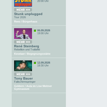
20:00 Uhr
Stunk unplugged
Tour 2026
Rees / Bürgerhaus
06.09.2026
19:00 Uhr
René Steinberg
Rebellion und Trallafitti
Kevelaer / Begegnungsstätte
12.09.2026
19:30 Uhr
Tony Bauer
Fallschirmspringer
Geldern / Aula im Lise Meitner
Gymnasium