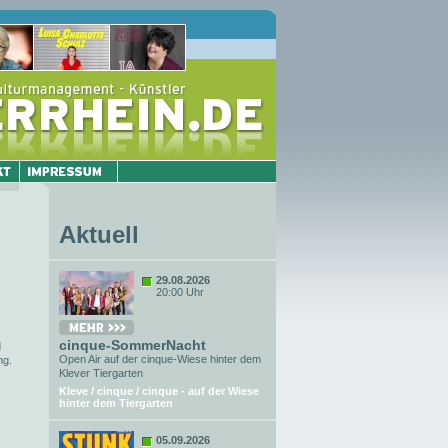
Aktuell
29.08.2026
20:00 Uhr
cinque-SommerNacht
d
Open Air auf der cinque-Wiese hinter dem
ng.
Klever Tiergarten
Kleve / cinque / cinque - auf der Wiese
hinter dem Tiergarten
05.09.2026