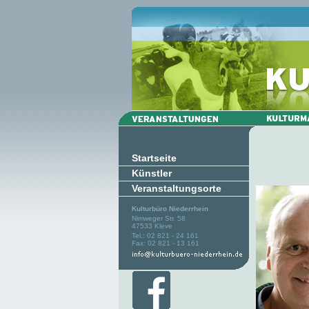
Startseite
Künstler
Veranstaltungsorte
Kulturbüro Niederrhein
Nimweger Str. 58
47533 Kleve
Tel.: 02 821 - 24 161
Fax: 02 821 - 13 161