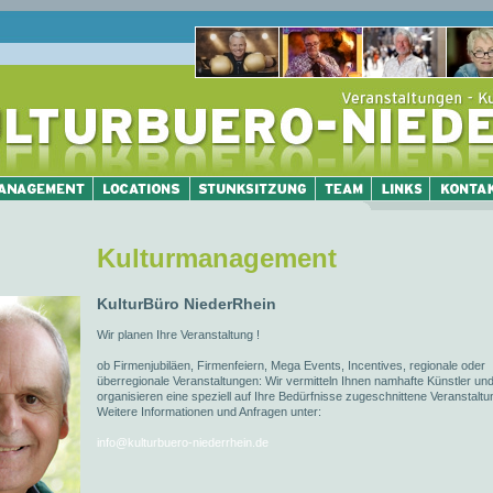
Kulturmanagement
KulturBüro NiederRhein
Wir planen Ihre Veranstaltung !
ob Firmenjubiläen, Firmenfeiern, Mega Events, Incentives, regionale oder
überregionale Veranstaltungen: Wir vermitteln Ihnen namhafte Künstler un
organisieren eine speziell auf Ihre Bedürfnisse zugeschnittene Veranstaltu
Weitere Informationen und Anfragen unter:
info@kulturbuero-niederrhein.de