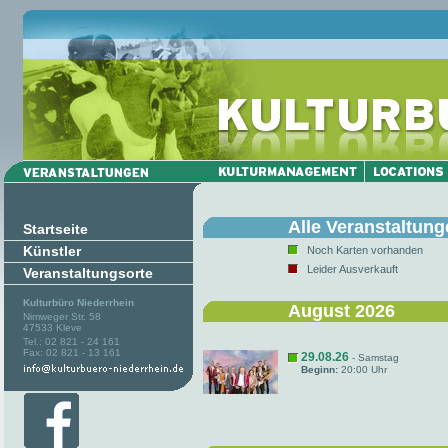
Alle Veranstaltun
Startseite
Künstler
Noch Karten vorhanden
Leider Ausverkauft
Veranstaltungsorte
Kulturbüro Niederrhein
August 2026
Nimweger Str. 58
47533 Kleve
Tel.: 02 821 - 24 161
Fax: 02 821 - 13 161
29.08.26
- Samstag
Beginn:
20:00 Uhr