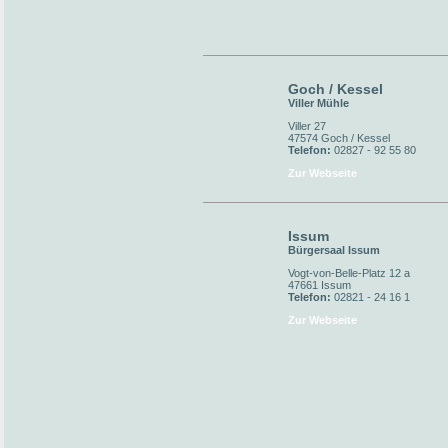
Goch / Kessel
Viller Mühle
Viller 27
47574 Goch / Kessel
Telefon:
02827 - 92 55 80
Zur Webseite
Issum
Bürgersaal Issum
Vogt-von-Belle-Platz 12 a
47661 Issum
Telefon:
02821 - 24 16 1
Zur Webseite