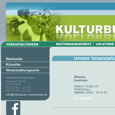
Unsere Veranstalt
Startseite
Künstler
Veranstaltungsorte
Ahaus
Kulturbüro Niederrhein
Stadthalle
Nimweger Str. 58
47533 Kleve
Wüllener Straße 18
Tel.: 02 821 - 24 161
48683 Ahaus
Fax: 02 821 - 13 161
Telefon:
02561 - 96 13 30
Zur Webseite