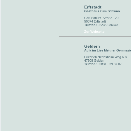
Erftstadt
Gasthaus zum Schwan
Carl-Schurz-Straße 120
50374 Erftstadt
Telefon:
02235-986378
Zur Webseite
Geldern
Aula im Lise Meitner Gymnas
Friedrich Nettesheim Weg 6-8
47608 Geldern
Telefon:
02831 - 39 87 07