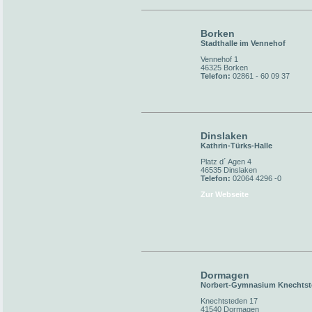
Borken
Stadthalle im Vennehof
Vennehof 1
46325 Borken
Telefon:
02861 - 60 09 37
Dinslaken
Kathrin-Türks-Halle
Platz d´ Agen 4
46535 Dinslaken
Telefon:
02064 4296 -0
Zur Webseite
Dormagen
Norbert-Gymnasium Knechts
Knechtsteden 17
41540 Dormagen