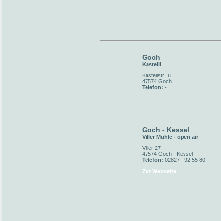
Goch
Kastelll
Kastellstr. 11
47574 Goch
Telefon:
-
Goch - Kessel
Viller Mühle - open air
Viller 27
47574 Goch - Kessel
Telefon:
02827 - 92 55 80
Zur Webseite