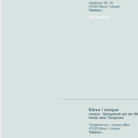
Uedemer Str. 15
47533 Kleve / cinque
Telefon:
-
Zur Webseite
Kleve / cinque
cinque - Spiegelzelt auf der W
hinter dem Tiergarten
Tiergartenstr. / cinque-Allee
47533 Kleve / cinque
Telefon:
-