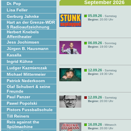
September 2026
Dr. Pop
Lisa Feller
05.09.26
Gerburg Jahnke
- Samstag
Beginn:
20:00 Uhr
Hart an der Grenze-WDR
5 Radioaufzeichnung
Herbert Knebels
Affentheater
Jess Jochimsen
06.09.26
- Sonntag
Beginn:
19:00 Uhr
Jürgen B. Hausmann
Kasalla
Ingrid Kühne
Ludger Kazmierczak
12.09.26
- Samstag
Michael Mittermeier
Beginn:
19:30 Uhr
Patrick Nederkoorn
Olaf Schubert & seine
Freunde
Paul Panzer
12.09.26
- Samstag
Beginn:
20:00 Uhr
Pawel Popolski
Pistors Fussballschule
Till Reiners
Reis against the
16.09.26
- Mittwoch
Spülmachine
Beginn:
20:00 Uhr