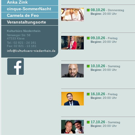
Anka Zink
cinque-SommerNacht
08.10.26
- Donnerstag
Beginn:
20:00 Uhr
Carmela de Feo
Veranstaltungsorte
Kulturbüro Niederrhein
Nimweger Str. 58
09.10.26
- Freitag
47533 Kleve
Beginn:
20:00 Uhr
Tel.: 02 821 - 24 161
Fax: 02 821 - 13 161
10.10.26
- Samstag
Beginn:
20:00 Uhr
16.10.26
- Freitag
Beginn:
20:00 Uhr
17.10.26
- Samstag
Beginn:
20:00 Uhr