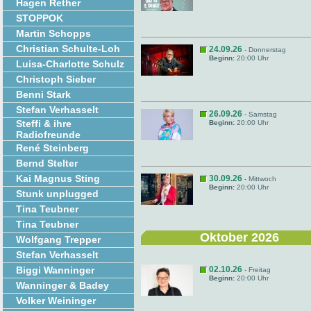
Hagen Rether
STOPPOK
Martin Schopps
Christian Schulte-Loh
24.09.26
- Donnerstag
Beginn:
20:00 Uhr
Luisa-Charlotte Schulz
Christoph Sieber
Benni Stark
Stefan Verhasselt
26.09.26
- Samstag
Steffi & ihre
Beginn:
20:00 Uhr
Radiofreunde
René Steinberg
Bernd Stelter
Kai Magnus Sting
30.09.26
- Mittwoch
Beginn:
20:00 Uhr
Stunk unplugged
Tina Teubner
Tina Teubner
Oktober 2026
Wolfgang Trepper
Stefan Verhasselt
Biggi Wanninger
02.10.26
- Freitag
Beginn:
20:00 Uhr
Wanninger & Badey
Volker Weininger