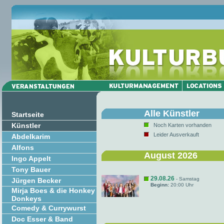
Alle Künstler
Startseite
Künstler
Noch Karten vorhanden
Leider Ausverkauft
Abdelkarim
Alfons
August 2026
Ingo Appelt
Tony Bauer
29.08.26
- Samstag
Jürgen Becker
Beginn:
20:00 Uhr
Mirja Boes & die Honkey
Donkeys
Comedy & Currywurst
Doc Esser & Band