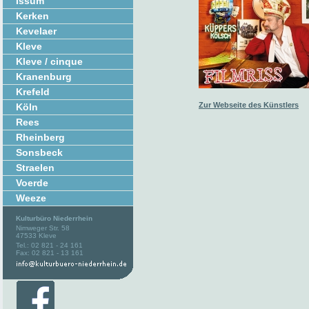
Issum
Kerken
Kevelaer
Kleve
Kleve / cinque
Kranenburg
Krefeld
Zur Webseite des Künstlers
Köln
Rees
Rheinberg
Sonsbeck
Straelen
Voerde
Weeze
Kulturbüro Niederrhein
Nimweger Str. 58
47533 Kleve
Tel.: 02 821 - 24 161
Fax: 02 821 - 13 161