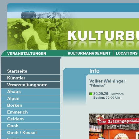
Info
Startseite
Künstler
Volker Weininger
Veranstaltungsorte
"Filmriss"
Ahaus
30.09.26 -
Mittwoch
Alpen
Beginn:
20:00 Uhr
Borken
Emmerich
Geldern
Goch
Goch / Kessel