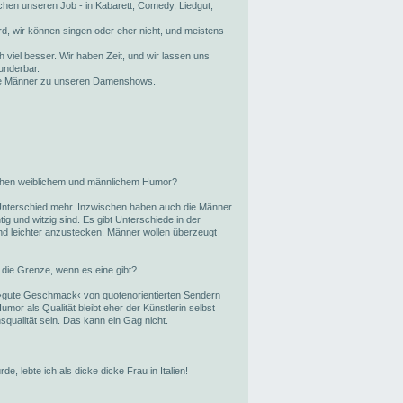
chen unseren Job - in Kabarett, Comedy, Liedgut,
rd, wir können singen oder eher nicht, und meistens
ch viel besser. Wir haben Zeit, und wir lassen uns
underbar.
e Männer zu unseren Damenshows.
ischen weiblichem und männlichem Humor?
 Unterschied mehr. Inzwischen haben auch die Männer
ig und witzig sind. Es gibt Unterschiede in der
ind leichter anzustecken. Männer wollen überzeugt
die Grenze, wenn es eine gibt?
r ›gute Geschmack‹ von quotenorientierten Sendern
Humor als Qualität bleibt eher der Künstlerin selbst
qualität sein. Das kann ein Gag nicht.
, lebte ich als dicke dicke Frau in Italien!