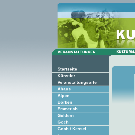
Startseite
Künstler
Veranstaltungsorte
Ahaus
Alpen
Borken
Emmerich
Geldern
Goch
Goch / Kessel