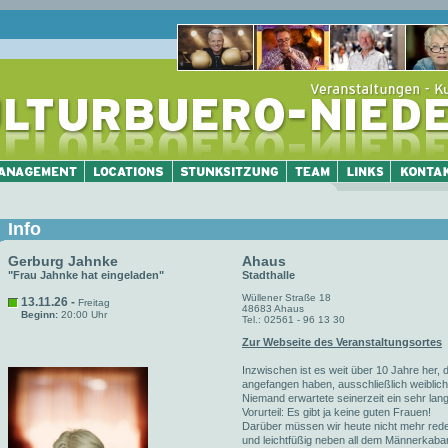
Info
Gerburg Jahnke
Ahaus
"Frau Jahnke hat eingeladen"
Stadthalle
Wüllener Straße 18
13.11.26 -
Freitag
48683 Ahaus
Beginn:
20:00 Uhr
Tel.: 02561 - 96 13 30
Zur Webseite des Veranstaltungsortes
Inzwischen ist es weit über 10 Jahre her,
angefangen haben, ausschließlich weiblic
Niemand erwartete seinerzeit ein sehr lan
Vorurteil: Es gibt ja keine guten Frauen!
Darüber müssen wir heute nicht mehr rede
und leichtfüßig neben all dem Männerkabar