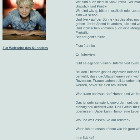
Wir sind auch nicht in Konkurrenz. Wir ma
Slapstick und Poetry.
Wir sind witzig, böse, moralisch oder absu
sind wir schön!
Und live - auf der Bühne - ist das alles no
gehen. Jeder Abend ist anders, alle sind w
Und inzwischen kommen auch eine Meng
Freiwillig!
Besser geht's nicht.
Frau Jahnke
Zur Webseite des Künstlers
Ein Interview
Gibt es eigentlich einen Unterschied zw
Bei den Themen gibt es eigentlich keinen
gemerkt, dass die Alltagsthemen sehr wicht
Rezeption: Frauen lachen solidarischer, s
werden, bevor sie sich amüsieren.
Was kann und was darf Humor, und wo ist 
Das ist sehr schwierig geworden, seit de
ständig neu definiert wird. Das Gefühl für 
überlassen. Dabei kann Humor eine Lebens
Wo und was essen Sie am liebsten?
Wenn ich so essen könnte wie ich gern würde
Ihre Stärke?