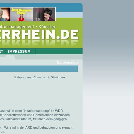
Druckversion
Kabarett und Comedy mit Gästinnen
 dass wir in einer "Nischensendung" im WDR
he Kabarettistinnen und Comediennes einzuladen.
ges Haltbarkeitsdatum, frei nach dem gängigen
n. Wir sind in der ARD und behaupten uns elegant
ett.