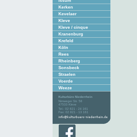
Issum
Kerken
Kevelaer
Kleve
Kleve / cinque
Kranenburg
Krefeld
Köln
Rees
Rheinberg
Sonsbeck
Straelen
Voerde
Weeze
Kulturbüro Niederrhein
Nimweger Str. 58
47533 Kleve
Tel.: 02 821 - 24 161
Fax: 02 821 - 13 161