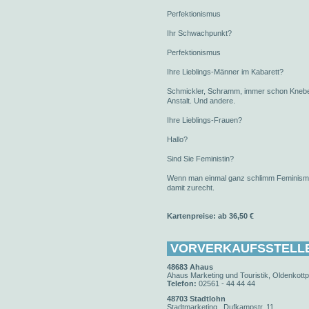
Perfektionismus
Ihr Schwachpunkt?
Perfektionismus
Ihre Lieblings-Männer im Kabarett?
Schmickler, Schramm, immer schon Knebel,
Anstalt. Und andere.
Ihre Lieblings-Frauen?
Hallo?
Sind Sie Feministin?
Wenn man einmal ganz schlimm Feminismus
damit zurecht.
Kartenpreise: ab 36,50 €
VORVERKAUFSSTELL
48683 Ahaus
Ahaus Marketing und Touristik, Oldenkottp
Telefon:
02561 - 44 44 44
48703 Stadtlohn
Stadtmarketing , Dufkampstr. 11