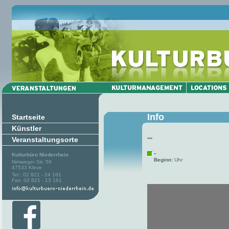
Info
Startseite
Künstler
Veranstaltungsorte
""
-
Kulturbüro Niederrhein
Beginn:
Uhr
Nimweger Str. 58
47533 Kleve
Tel.: 02 821 - 24 161
Fax: 02 821 - 13 161