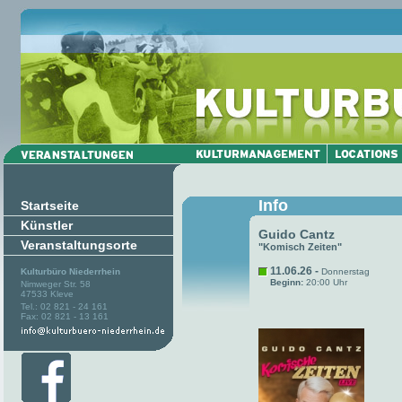
Info
Startseite
Künstler
Guido Cantz
Veranstaltungsorte
"Komisch Zeiten"
11.06.26 -
Kulturbüro Niederrhein
Donnerstag
Beginn:
20:00 Uhr
Nimweger Str. 58
47533 Kleve
Tel.: 02 821 - 24 161
Fax: 02 821 - 13 161