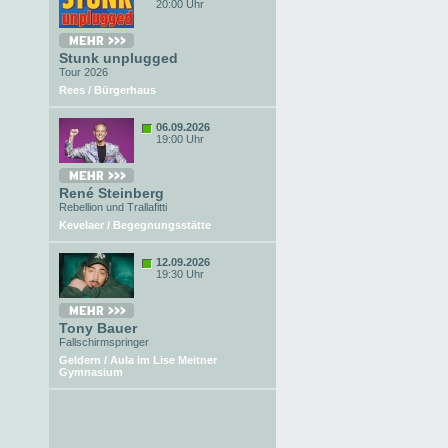
20:00 Uhr
Stunk unplugged
Tour 2026
Rees / Bürgerhaus
06.09.2026
19:00 Uhr
René Steinberg
Rebellion und Trallafitti
Kevelaer / Begegnungsstätte
12.09.2026
19:30 Uhr
Tony Bauer
Fallschirmspringer
Geldern / Aula im Lise Meitner
Gymnasium