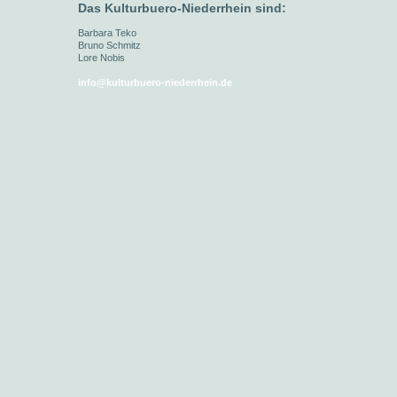
Das Kulturbuero-Niederrhein
sind:
Barbara Teko
Bruno Schmitz
Lore Nobis
info@kulturbuero-niederrhein.de