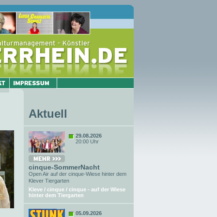
Aktuell
29.08.2026
20:00 Uhr
cinque-SommerNacht
Open Air auf der cinque-Wiese hinter dem
Klever Tiergarten
Kleve / cinque / cinque - auf der Wiese
hinter dem Tiergarten
05.09.2026