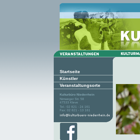
Startseite
Künstler
Veranstaltungsorte
Kulturbüro Niederrhein
Nimweger Str. 58
47533 Kleve
Tel.: 02 821 - 24 161
Fax: 02 821 - 13 161