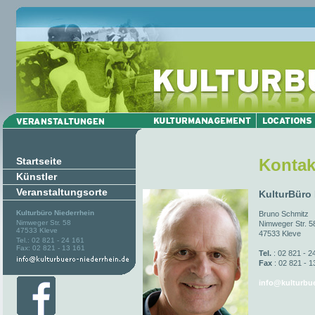
Startseite
Kontak
Künstler
Veranstaltungsorte
KulturBüro
Kulturbüro Niederrhein
Bruno Schmitz
Nimweger Str. 58
Nimweger Str. 5
47533 Kleve
47533 Kleve
Tel.: 02 821 - 24 161
Fax: 02 821 - 13 161
Tel.
: 02 821 - 2
Fax
: 02 821 - 1
info@kulturbue