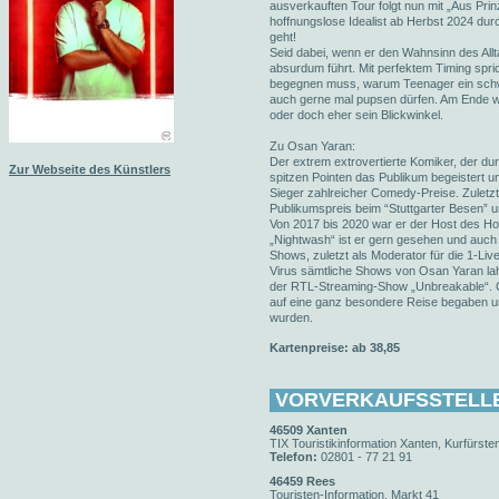
ausverkauften Tour folgt nun mit „Aus Pri
hoffnungslose Idealist ab Herbst 2024 du
geht!
Seid dabei, wenn er den Wahnsinn des Allta
absurdum führt. Mit perfektem Timing spri
begegnen muss, warum Teenager ein schw
auch gerne mal pupsen dürfen. Am Ende wi
oder doch eher sein Blickwinkel.
Zu Osan Yaran:
Der extrem extrovertierte Komiker, der dur
Zur Webseite des Künstlers
spitzen Pointen das Publikum begeistert un
Sieger zahlreicher Comedy-Preise. Zulet
Publikumspreis beim “Stuttgarter Besen” u
Von 2017 bis 2020 war er der Host des H
„Nightwash“ ist er gern gesehen und auc
Shows, zuletzt als Moderator für die 1-
Virus sämtliche Shows von Osan Yaran lahm
der RTL-Streaming-Show „Unbreakable“. O
auf eine ganz besondere Reise begaben un
wurden.
Kartenpreise: ab 38,85
VORVERKAUFSSTELL
46509 Xanten
TIX Touristikinformation Xanten, Kurfürsten
Telefon:
02801 - 77 21 91
46459 Rees
Touristen-Information, Markt 41