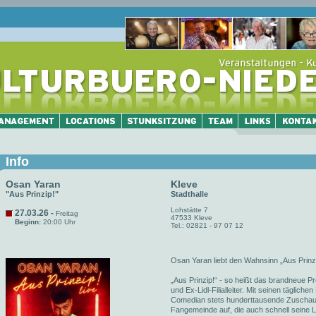
Info
Osan Yaran
Kleve
"Aus Prinzip!"
Stadthalle
Lohstätte 7
27.03.26 -
Freitag
47533 Kleve
Beginn:
20:00 Uhr
Tel.: 02821 - 97 07 12
Osan Yaran liebt den Wahnsinn „Aus Prinzi
„Aus Prinzip!“ - so heißt das brandneue
und Ex-Lidl-Filialleiter. Mit seinen täglich
Comedian stets hunderttausende Zuschauer.
Fangemeinde auf, die auch schnell seine Li