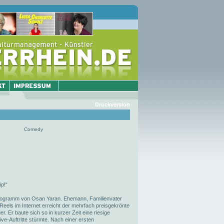
Druckversion
Comedy
p!“
 Programm von Osan Yaran. Ehemann, Familienvater
en Reels im Internet erreicht der mehrfach preisgekrönte
 Er baute sich so in kurzer Zeit eine riesige
ve-Auftritte stürmte. Nach einer ersten