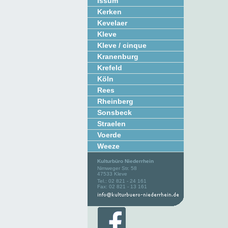
Issum
Kerken
Kevelaer
Kleve
Kleve / cinque
Kranenburg
Krefeld
Köln
Rees
Rheinberg
Sonsbeck
Straelen
Voerde
Weeze
Kulturbüro Niederrhein
Nimweger Str. 58
47533 Kleve
Tel.: 02 821 - 24 161
Fax: 02 821 - 13 161