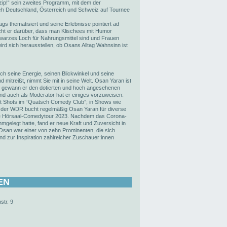
nzip!“ sein zweites Programm, mit dem der
rch Deutschland, Österreich und Schweiz auf Tournee
gs thematisiert und seine Erlebnisse pointiert ad
cht er darüber, dass man Klischees mit Humor
arzes Loch für Nahrungsmittel sind und Frauen
rd sich herausstellen, ob Osans Alltag Wahnsinn ist
ch seine Energie, seinen Blickwinkel und seine
d mitreißt, nimmt Sie mit in seine Welt. Osan Yaran ist
zt gewann er den dotierten und hoch angesehenen
nd auch als Moderator hat er einiges vorzuweisen:
ot Shots im “Quatsch Comedy Club”; in Shows wie
h der WDR bucht regelmäßig Osan Yaran für diverse
Live Hörsaal-Comedytour 2023. Nachdem das Corona-
gelegt hatte, fand er neue Kraft und Zuversicht in
san war einer von zehn Prominenten, die sich
d zur Inspiration zahlreicher Zuschauer:innen
EN
str. 9