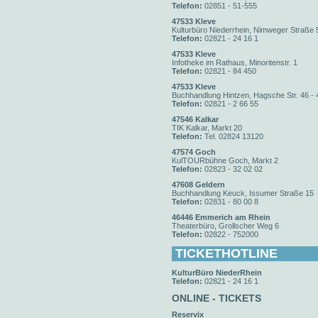
Telefon:
02851 - 51-555
47533 Kleve
Kulturbüro Niederrhein, Nimweger Straße 
Telefon:
02821 - 24 16 1
47533 Kleve
Infotheke im Rathaus, Minoritenstr. 1
Telefon:
02821 - 84 450
47533 Kleve
Buchhandlung Hintzen, Hagsche Str. 46 - 
Telefon:
02821 - 2 66 55
47546 Kalkar
TIK Kalkar, Markt 20
Telefon:
Tel. 02824 13120
47574 Goch
KulTOURbühne Goch, Markt 2
Telefon:
02823 - 32 02 02
47608 Geldern
Buchhandlung Keuck, Issumer Straße 15
Telefon:
02831 - 80 00 8
46446 Emmerich am Rhein
Theaterbüro, Grollscher Weg 6
Telefon:
02822 - 752000
TICKETHOTLINE
KulturBüro NiederRhein
Telefon:
02821 - 24 16 1
ONLINE - TICKETS
Reservix