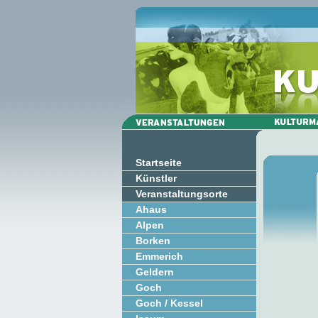
Startseite
Künstler
Veranstaltungsorte
Ahaus
Alpen
Borken
Emmerich
Geldern
Goch
Goch / Kessel