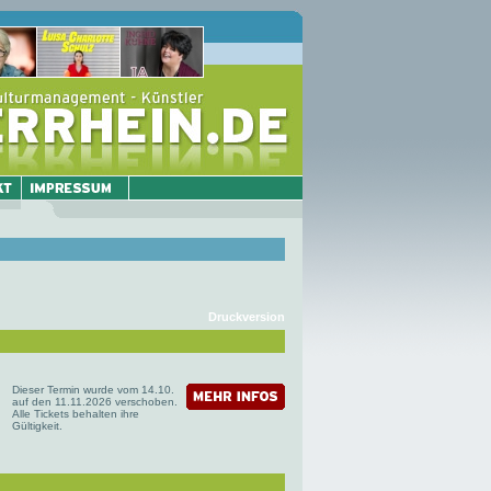
Druckversion
Dieser Termin wurde vom 14.10.
auf den 11.11.2026 verschoben.
Alle Tickets behalten ihre
Gültigkeit.