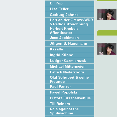
Dr. Pop
Lisa Feller
Gerburg Jahnke
Hart an der Grenze-WDR
5 Radioaufzeichnung
Herbert Knebels
Affentheater
Jess Jochimsen
Jürgen B. Hausmann
Kasalla
Ingrid Kühne
Ludger Kazmierczak
Michael Mittermeier
Patrick Nederkoorn
Olaf Schubert & seine
Freunde
Paul Panzer
Pawel Popolski
Pistors Fussballschule
Till Reiners
Reis against the
Spülmachine