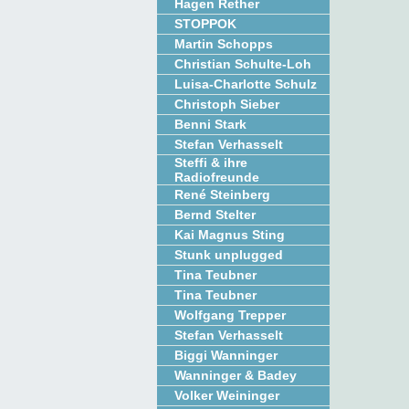
Hagen Rether
STOPPOK
Martin Schopps
Christian Schulte-Loh
Luisa-Charlotte Schulz
Christoph Sieber
Benni Stark
Stefan Verhasselt
Steffi & ihre
Radiofreunde
René Steinberg
Bernd Stelter
Kai Magnus Sting
Stunk unplugged
Tina Teubner
Tina Teubner
Wolfgang Trepper
Stefan Verhasselt
Biggi Wanninger
Wanninger & Badey
Volker Weininger