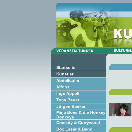
Startseite
Künstler
Abdelkarim
Alfons
Ingo Appelt
Tony Bauer
Jürgen Becker
Mirja Boes & die Honkey
Donkeys
Comedy & Currywurst
Doc Esser & Band