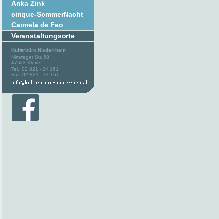
Anka Zink
cinque-SommerNacht
Carmela de Feo
Veranstaltungsorte
Kulturbüro Niederrhein
Nimweger Str. 58
47533 Kleve
Tel.: 02 821 - 24 161
Fax: 02 821 - 13 161