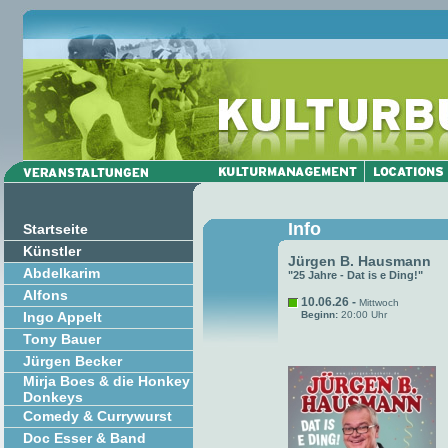
Info
Startseite
Künstler
Jürgen B. Hausmann
Abdelkarim
"25 Jahre - Dat is e Ding!"
Alfons
10.06.26 -
Mittwoch
Ingo Appelt
Beginn:
20:00 Uhr
Tony Bauer
Jürgen Becker
Mirja Boes & die Honkey
Donkeys
Comedy & Currywurst
Doc Esser & Band