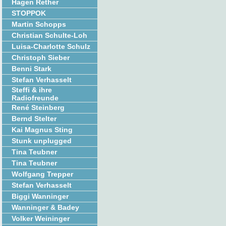
Hagen Rether
STOPPOK
Martin Schopps
Christian Schulte-Loh
Luisa-Charlotte Schulz
Christoph Sieber
Benni Stark
Stefan Verhasselt
Steffi & ihre
Radiofreunde
René Steinberg
Bernd Stelter
Kai Magnus Sting
Stunk unplugged
Tina Teubner
Tina Teubner
Wolfgang Trepper
Stefan Verhasselt
Biggi Wanninger
Wanninger & Badey
Volker Weininger