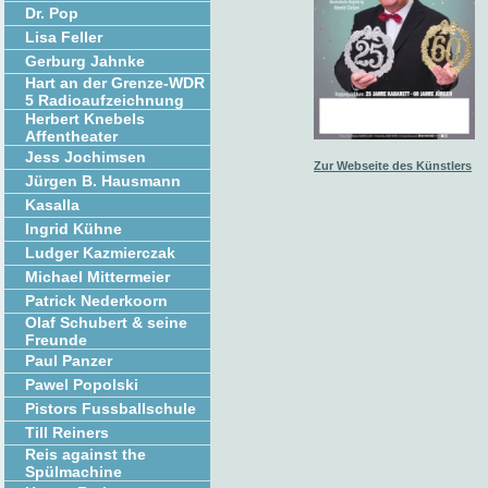
Dr. Pop
Lisa Feller
Gerburg Jahnke
Hart an der Grenze-WDR
5 Radioaufzeichnung
Herbert Knebels
Affentheater
Jess Jochimsen
Zur Webseite des Künstlers
Jürgen B. Hausmann
Kasalla
Ingrid Kühne
Ludger Kazmierczak
Michael Mittermeier
Patrick Nederkoorn
Olaf Schubert & seine
Freunde
Paul Panzer
Pawel Popolski
Pistors Fussballschule
Till Reiners
Reis against the
Spülmachine