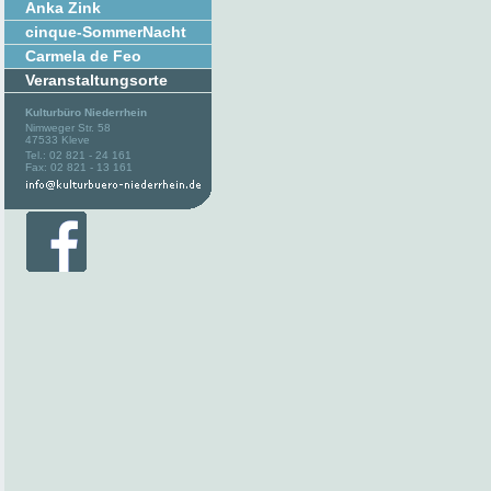
Anka Zink
cinque-SommerNacht
Carmela de Feo
Veranstaltungsorte
Kulturbüro Niederrhein
Nimweger Str. 58
47533 Kleve
Tel.: 02 821 - 24 161
Fax: 02 821 - 13 161