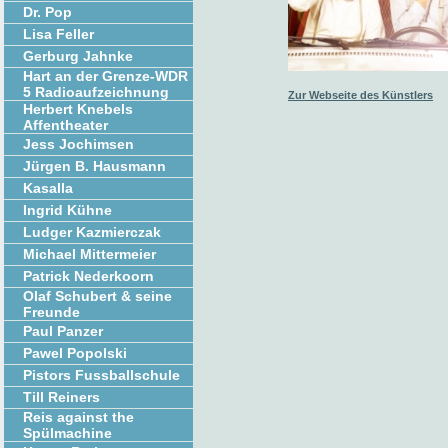
Dr. Pop
Lisa Feller
Gerburg Jahnke
Hart an der Grenze-WDR
5 Radioaufzeichnung
Zur Webseite des Künstlers
Herbert Knebels
Affentheater
Jess Jochimsen
Jürgen B. Hausmann
Kasalla
Ingrid Kühne
Ludger Kazmierczak
Michael Mittermeier
Patrick Nederkoorn
Olaf Schubert & seine
Freunde
Paul Panzer
Pawel Popolski
Pistors Fussballschule
Till Reiners
Reis against the
Spülmachine