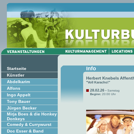
Info
Startseite
Künstler
Herbert Knebels Affent
Abdelkarim
"Voll Karacho!"
Alfons
28.02.26 -
Samstag
Ingo Appelt
Beginn:
20:00 Uhr
Tony Bauer
Jürgen Becker
Mirja Boes & die Honkey
Donkeys
Comedy & Currywurst
Doc Esser & Band