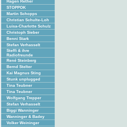
Hagen Rether
STOPPOK
Martin Schopps
Christian Schulte-Loh
Luisa-Charlotte Schulz
Christoph Sieber
Benni Stark
Stefan Verhasselt
Steffi & ihre
Radiofreunde
René Steinberg
Bernd Stelter
Kai Magnus Sting
Stunk unplugged
Tina Teubner
Tina Teubner
Wolfgang Trepper
Stefan Verhasselt
Biggi Wanninger
Wanninger & Badey
Volker Weininger