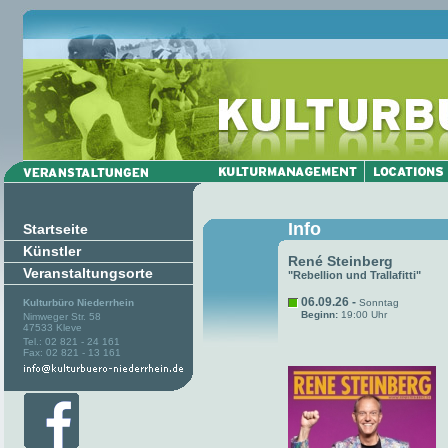
Info
Startseite
Künstler
René Steinberg
Veranstaltungsorte
"Rebellion und Trallafitti"
06.09.26 -
Kulturbüro Niederrhein
Sonntag
Beginn:
19:00 Uhr
Nimweger Str. 58
47533 Kleve
Tel.: 02 821 - 24 161
Fax: 02 821 - 13 161