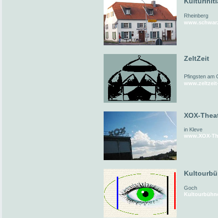
Kulturinit
Rheinberg
www.schwarz
ZeltZeit
Pfingsten am 
www.zeltzeit
XOX-Thea
in Kleve
www.XOX-The
Kultourb
Goch
Kultourbühn