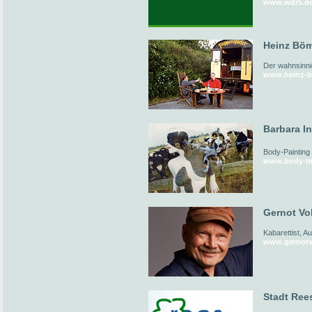
www.wdr5.d
Heinz Böm
Der wahnsinni
www.heinz-b
Barbara I
Body-Painting
www.body-me
Gernot Vol
Kabarettist, A
www.gernotv
Stadt Ree