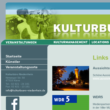
Startseite
Links
Künstler
Veranstaltungsorte
Aussichts
Kulturbüro Niederrhein
Schöne Aussich
Nimweger Str. 58
www.aussich
47533 Kleve
Tel.: 02 821 - 24 161
Fax: 02 821 - 13 161
WDR5
Medienpartner
in der Viller M