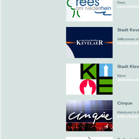
Rees
www.stadtre
Stadt Kev
Willkommen in
www.kevelae
Stadt Kle
Kleve
www.kleve.d
Cinque
Kleinkunst in 
www.cinque-