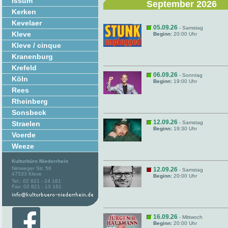
Issum
September 2026
Kerken
Kevelaer
05.09.26
- Samstag
Kleve
Beginn:
20:00 Uhr
Kleve / cinque
Kranenburg
Krefeld
06.09.26
- Sonntag
Köln
Beginn:
19:00 Uhr
Rees
Rheinberg
Sonsbeck
12.09.26
Straelen
- Samstag
Beginn:
19:30 Uhr
Voerde
Weeze
Kulturbüro Niederrhein
Nimweger Str. 58
12.09.26
- Samstag
47533 Kleve
Beginn:
20:00 Uhr
Tel.: 02 821 - 24 161
Fax: 02 821 - 13 161
16.09.26
- Mittwoch
Beginn:
20:00 Uhr