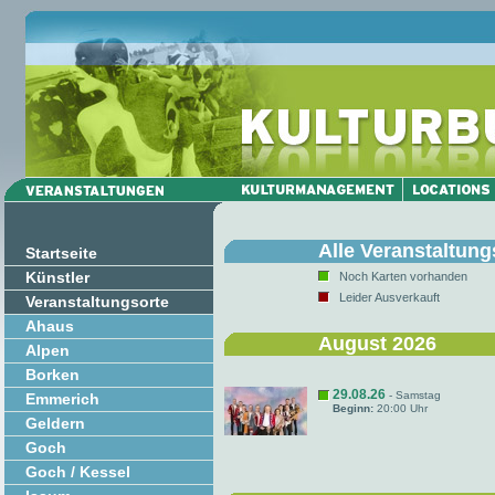
Alle Veranstaltung
Startseite
Künstler
Noch Karten vorhanden
Leider Ausverkauft
Veranstaltungsorte
Ahaus
August 2026
Alpen
Borken
29.08.26
- Samstag
Emmerich
Beginn:
20:00 Uhr
Geldern
Goch
Goch / Kessel