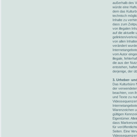
außerhalb des V
würde eine Haftun
dem das Kulturb
technisch möglic
Inhalte zu verhi
dass zum Zeitpun
von illegalen In
auf die aktuelle
gelinkten/verknü
von allen Inhalt
verändert wurden
Internetangebot
vom Autor einger
illegale, fehler
die aus der Nut
entstehen, hafte
derjenige, der üb
3. Urheber- un
Das Kulturbüro N
der verwendete
beachten, von i
und Texte zu nut
Videosequenzen 
Internetangebot
Warenzeichen un
gültigen Kennze
Eigentümer. Alle
dass Markenzeic
für veröffentlich
Seiten. Eine Ver
Videosequenzen 