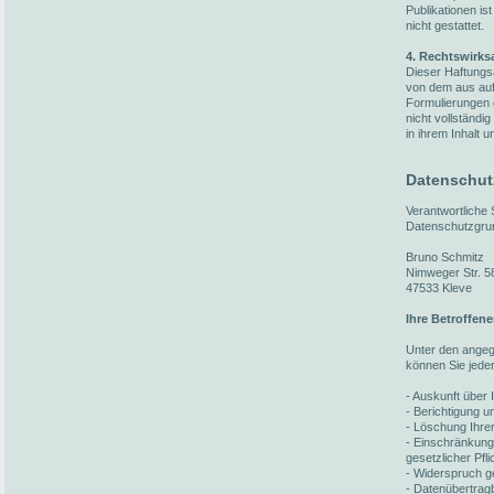
Publikationen i
nicht gestattet.
4. Rechtswirks
Dieser Haftungsa
von dem aus auf 
Formulierungen 
nicht vollständi
in ihrem Inhalt u
Datenschut
Verantwortliche
Datenschutzgru
Bruno Schmitz
Nimweger Str. 5
47533 Kleve
Ihre Betroffen
Unter den ange
können Sie jede
- Auskunft über 
- Berichtigung 
- Löschung Ihre
- Einschränkung
gesetzlicher Pfl
- Widerspruch ge
- Datenübertragb