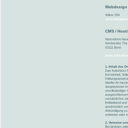
Webdesign
Volker Ohl
www.designbu
CMS / Host
Netzreform Ne
Nordstraße 73a
53111 Bonn
www.netzrefor
1. Inhalt des 
Das Kulturbüro N
Korrektheit, Voll
Haftungsansprüc
ideeller Art bez
dargebotenen In
unvollständiger 
ausgeschlossen,
vorsätzliches od
freibleibend und
ausdrücklich vo
Ankündigung zu 
zeitweise oder e
2. Verweise un
Bei direkten ode