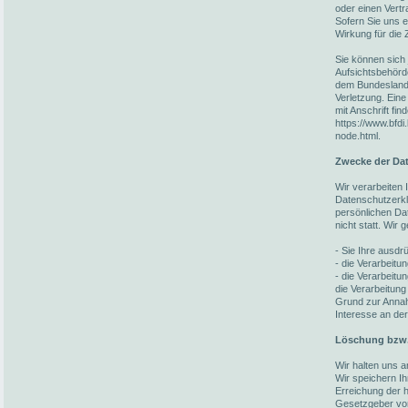
oder einen Vert
Sofern Sie uns ei
Wirkung für die 
Sie können sich 
Aufsichtsbehörd
dem Bundesland 
Verletzung. Eine
mit Anschrift fin
https://www.bfdi
node.html.
Zwecke der Dat
Wir verarbeiten
Datenschutzerkl
persönlichen Da
nicht statt. Wir
- Sie Ihre ausdrü
- die Verarbeitun
- die Verarbeitun
die Verarbeitung
Grund zur Annah
Interesse an der
Löschung bzw.
Wir halten uns 
Wir speichern I
Erreichung der h
Gesetzgeber vorg