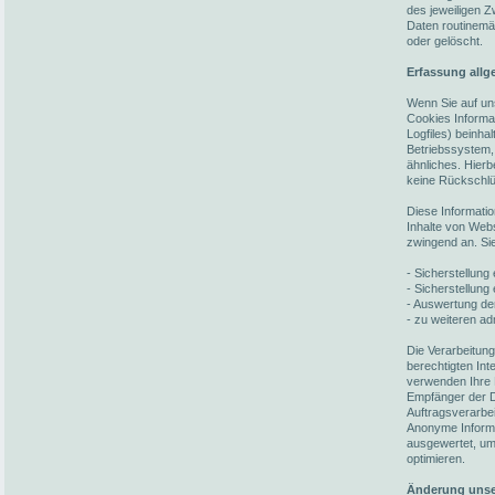
des jeweiligen 
Daten routinemä
oder gelöscht.
Erfassung allg
Wenn Sie auf un
Cookies Informat
Logfiles) beinh
Betriebssystem,
ähnliches. Hierb
keine Rückschlü
Diese Informati
Inhalte von Webs
zwingend an. Si
- Sicherstellun
- Sicherstellung
- Auswertung der
- zu weiteren ad
Die Verarbeitun
berechtigten In
verwenden Ihre 
Empfänger der Da
Auftragsverarbei
Anonyme Informat
ausgewertet, um 
optimieren.
Änderung unse