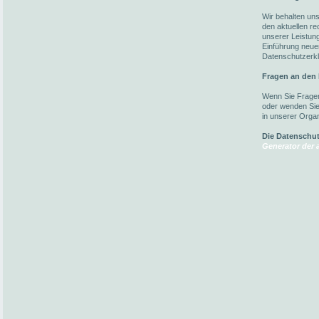
Wir behalten un
den aktuellen r
unserer Leistun
Einführung neuer
Datenschutzerkl
Fragen an den
Wenn Sie Fragen
oder wenden Sie 
in unserer Organ
Die Datenschu
Generator der a