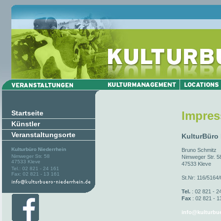
Startseite
Impre
Künstler
Veranstaltungsorte
KulturBüro
Kulturbüro Niederrhein
Bruno Schmitz
Nimweger Str. 58
Nimweger Str. 5
47533 Kleve
47533 Kleve
Tel.: 02 821 - 24 161
Fax: 02 821 - 13 161
St.Nr: 116/5164
Tel.
: 02 821 - 2
Fax
: 02 821 - 1
info@kulturbue