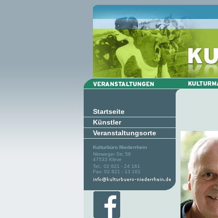
Startseite
Künstler
Veranstaltungsorte
Kulturbüro Niederrhein
Nimweger Str. 58
47533 Kleve
Tel.: 02 821 - 24 161
Fax: 02 821 - 13 161