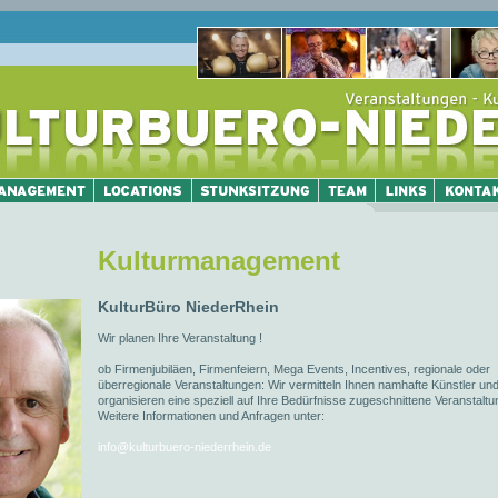
Kulturmanagement
KulturBüro NiederRhein
Wir planen Ihre Veranstaltung !
ob Firmenjubiläen, Firmenfeiern, Mega Events, Incentives, regionale oder
überregionale Veranstaltungen: Wir vermitteln Ihnen namhafte Künstler un
organisieren eine speziell auf Ihre Bedürfnisse zugeschnittene Veranstaltu
Weitere Informationen und Anfragen unter:
info@kulturbuero-niederrhein.de