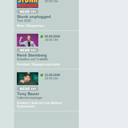
20:00 Uhr
Stunk unplugged
Tour 2026
Rees / Bürgerhaus
06.09.2026
19:00 Uhr
René Steinberg
Rebellion und Trallafitti
Kevelaer / Begegnungsstätte
12.09.2026
19:30 Uhr
Tony Bauer
Fallschirmspringer
Geldern / Aula im Lise Meitner
Gymnasium