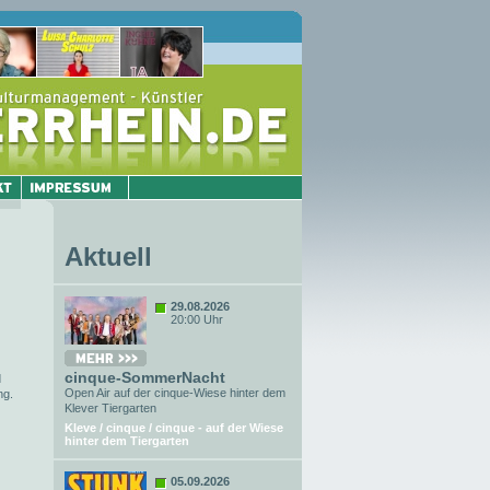
Aktuell
29.08.2026
20:00 Uhr
cinque-SommerNacht
d
Open Air auf der cinque-Wiese hinter dem
ng.
Klever Tiergarten
Kleve / cinque / cinque - auf der Wiese
hinter dem Tiergarten
05.09.2026