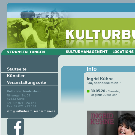
Info
Startseite
Künstler
Ingrid Kühne
Veranstaltungsorte
"Ja, aber ohne mich!"
30.05.26 -
Kulturbüro Niederrhein
Samstag
Beginn:
20:00 Uhr
Nimweger Str. 58
47533 Kleve
Tel.: 02 821 - 24 161
Fax: 02 821 - 13 161