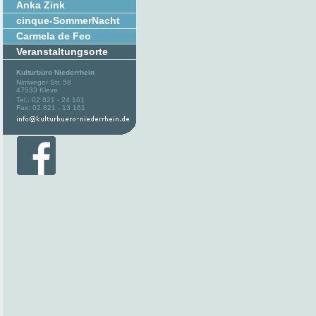
Anka Zink
cinque-SommerNacht
Carmela de Feo
Veranstaltungsorte
Kulturbüro Niederrhein
Nimweger Str. 58
47533 Kleve
Tel.: 02 821 - 24 161
Fax: 02 821 - 13 161