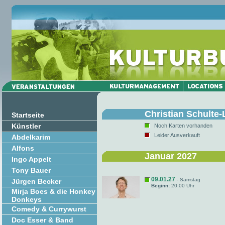
Christian Schulte
Startseite
Künstler
Noch Karten vorhanden
Leider Ausverkauft
Abdelkarim
Alfons
Januar 2027
Ingo Appelt
Tony Bauer
09.01.27
- Samstag
Jürgen Becker
Beginn:
20:00 Uhr
Mirja Boes & die Honkey
Donkeys
Comedy & Currywurst
Doc Esser & Band