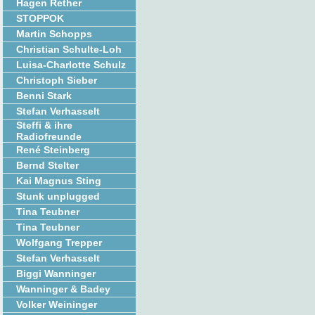
Hagen Rether
STOPPOK
Martin Schopps
Christian Schulte-Loh
Luisa-Charlotte Schulz
Christoph Sieber
Benni Stark
Stefan Verhasselt
Steffi & ihre
Radiofreunde
René Steinberg
Bernd Stelter
Kai Magnus Sting
Stunk unplugged
Tina Teubner
Tina Teubner
Wolfgang Trepper
Stefan Verhasselt
Biggi Wanninger
Wanninger & Badey
Volker Weininger