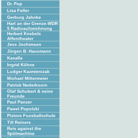
Dr. Pop
Lisa Feller
Gerburg Jahnke
Hart an der Grenze-WDR
5 Radioaufzeichnung
Herbert Knebels
Affentheater
Jess Jochimsen
Jürgen B. Hausmann
Kasalla
Ingrid Kühne
Ludger Kazmierczak
Michael Mittermeier
Patrick Nederkoorn
Olaf Schubert & seine
Freunde
Paul Panzer
Pawel Popolski
Pistors Fussballschule
Till Reiners
Reis against the
Spülmachine