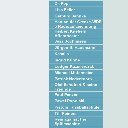
Dr. Pop
Lisa Feller
Gerburg Jahnke
Hart an der Grenze-WDR
5 Radioaufzeichnung
Herbert Knebels
Affentheater
Jess Jochimsen
Jürgen B. Hausmann
Kasalla
Ingrid Kühne
Ludger Kazmierczak
Michael Mittermeier
Patrick Nederkoorn
Olaf Schubert & seine
Freunde
Paul Panzer
Pawel Popolski
Pistors Fussballschule
Till Reiners
Reis against the
Spülmachine