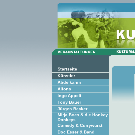
Startseite
Künstler
Abdelkarim
Alfons
Ingo Appelt
Tony Bauer
Jürgen Becker
Mirja Boes & die Honkey
Donkeys
Comedy & Currywurst
Doc Esser & Band