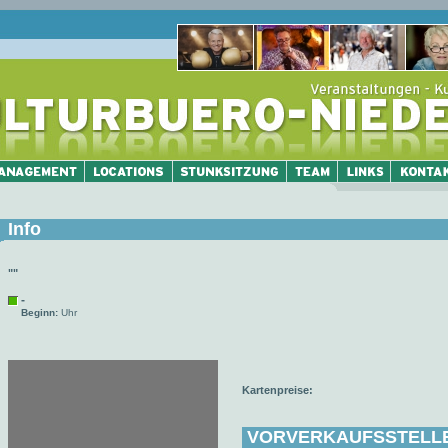
Info
""
-
Beginn:
Uhr
Kartenpreise:
VORVERKAUFSSTELL