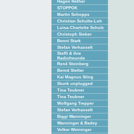
Hagen Rether
STOPPOK
Martin Schopps
Christian Schulte-Loh
Luisa-Charlotte Schulz
Christoph Sieber
Benni Stark
Stefan Verhasselt
Steffi & ihre
Radiofreunde
René Steinberg
Bernd Stelter
Kai Magnus Sting
Stunk unplugged
Tina Teubner
Tina Teubner
Wolfgang Trepper
Stefan Verhasselt
Biggi Wanninger
Wanninger & Badey
Volker Weininger