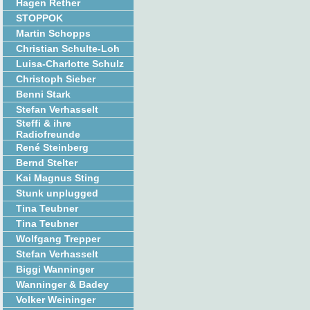
Hagen Rether
STOPPOK
Martin Schopps
Christian Schulte-Loh
Luisa-Charlotte Schulz
Christoph Sieber
Benni Stark
Stefan Verhasselt
Steffi & ihre
Radiofreunde
René Steinberg
Bernd Stelter
Kai Magnus Sting
Stunk unplugged
Tina Teubner
Tina Teubner
Wolfgang Trepper
Stefan Verhasselt
Biggi Wanninger
Wanninger & Badey
Volker Weininger