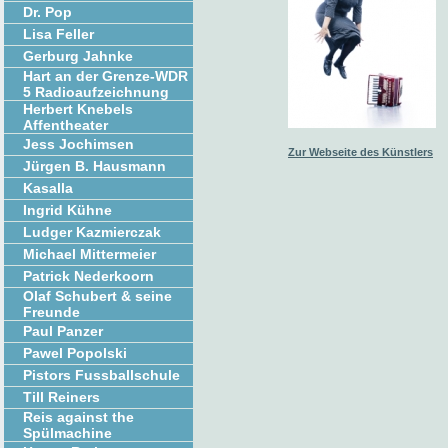
Dr. Pop
Lisa Feller
Gerburg Jahnke
Hart an der Grenze-WDR
5 Radioaufzeichnung
Herbert Knebels
Affentheater
Jess Jochimsen
Zur Webseite des Künstlers
Jürgen B. Hausmann
Kasalla
Ingrid Kühne
Ludger Kazmierczak
Michael Mittermeier
Patrick Nederkoorn
Olaf Schubert & seine
Freunde
Paul Panzer
Pawel Popolski
Pistors Fussballschule
Till Reiners
Reis against the
Spülmachine