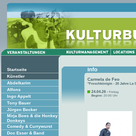
Info
Startseite
Künstler
Carmela de Feo
Abdelkarim
"Froschkönigin - 20 Jahre La 
Alfons
24.04.26 -
Freitag
Ingo Appelt
Beginn:
20:00 Uhr
Tony Bauer
Jürgen Becker
Mirja Boes & die Honkey
Donkeys
Comedy & Currywurst
Doc Esser & Band