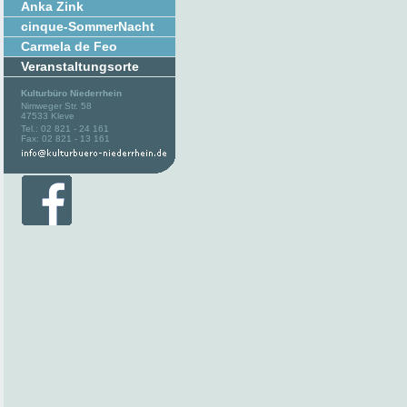
Anka Zink
cinque-SommerNacht
Carmela de Feo
Veranstaltungsorte
Kulturbüro Niederrhein
Nimweger Str. 58
47533 Kleve
Tel.: 02 821 - 24 161
Fax: 02 821 - 13 161