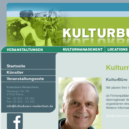
Startseite
Kultu
Künstler
Veranstaltungsorte
KulturBüro
Kulturbüro Niederrhein
Wir planen Ihre 
Nimweger Str. 58
47533 Kleve
ob Firmenjubiläe
Tel.: 02 821 - 24 161
überregionale Ve
Fax: 02 821 - 13 161
organisieren ein
Weitere Informat
info@kulturbuer